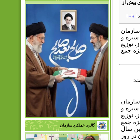
 بیش از
ن
|
چاپ
|
سازمان
صب 160 مخزن ویژه سبزه و
 توزیع
ژه جمع
ت:
سازمان
صب 160 مخزن ویژه سبزه و
 توزیع
ژه جمع
گالری عملکرد سازمان
ین سال
 در روز