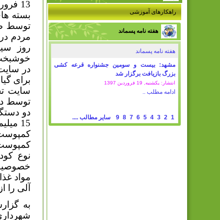
13 فرو
راهکارهای آموزشی
بسته های
توسط صد
هفته نامه پسماند
مردم در
هفته نامه پسماند
خوشبخت ا
مشهد: بیست و سومین جشنواره قرعه کشی
در سایت
بزرگ بازیافت برگزار شد
برای گیا
انتشار: یکشنبه, 19 فروردين 1397
ادامه مطلب ..
توسط د
1
2
3
4
5
6
7
8
9
سایر مطالب ....
15 می
کمپوست 
کمپوست،
نوع کود
خصوصیات 
مواد غذا
آلی را 
به گزار
شهرداری