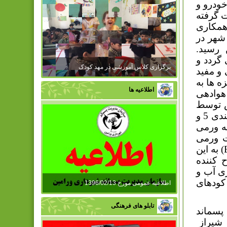
خودرو و
ت گرفته
همکاری
شهر در
، سبزه های جمع آوری شده به 18 تن رسید.
گردد و
برگزاری کلاس آموزشی در مهد کودک
و مفید
ه ها به
اطلاعیه ها
میر اولیه و هوادهی
س توسط
دو دستگاه سرند موجود در سایت، سرند شده و دو نوع کود با دانه بندی 5 و
به ورمی
ت ورمی
) به این
 کننده
ی آب و
 کودهای
اطلاعیه عمومی مورخ 1396/02/13
تابلو های فرهنگی
پسماند
 شیراز