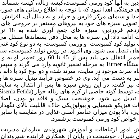
ردین به آنها کود ورمی کمپوست،کیسه زباله، کیسه پسماند 
 فرهنگی اهدا نمود که با توجه به اطلاع رسانی های صور
ا و سیمای مرکز فارس و جراید و به دنبال آن، افزایش 
 تحویل سبزه های خود به نیروهای مستقر در خروجی های 
روز سیزدهم فروردین
دامه داد: این سبزه ها به محل دفن پسماندها منتقل می 
 تولید کود کمپوست و ورمی کمپوست، به دو نوع کود غنی 
هان تبدیل می شود. وی افزود: در روش تولید کمپوست، سبز
سایت تخمیر انتقال می یابد پس از 45 تا 60 روز تخ
ستگاه
Turner
به مرحله تخمیر ثانویه وارد می گردد و سپ
لیمتر به دست می آید. وی در خصوص فرآیند تبدیل سبزه ها 
نیز گفت: در این روش سبزه ها پس از انتقال به سای
 توسط گونه خاصی از کرم های زباله خوار (
Eisenia Fetida
 تبدیل می شود. خوشبخت سبک و فاقد بو بودن، اصلاح
فیزیکو شیمیایی و بیولوژیکی خاک، قابلیت بالای نگهدار
یی، بالا بودن میزان عناصر اصلی غذایی در مقایسه با سایر
از خواص کود ورمی کمپوست برشمرد.
ش امور ارتباطات و آموزش شهروندی سازمان مدیریت 
 شیراز، خوشبخت در پایان از همکاری فزاینده شهروندان