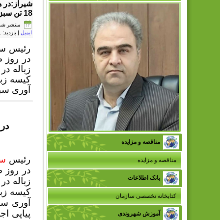
شیراز:در 
18 تن سبزه شهروندان در شیراز
منتشر شده در یکشن
ایمیل
| بازدید: 27161
رئیس سا
زباله در
کیسه زبا
آوری سبز
در
مناقصه و مزایده
رئیس
سا
مناقصه و مزایده
بانک اطلاعات
زباله در
کیسه زبا
کتابخانه تخصصی سازمان
آوری سب
پیاپی اج
آموزش شهروندی