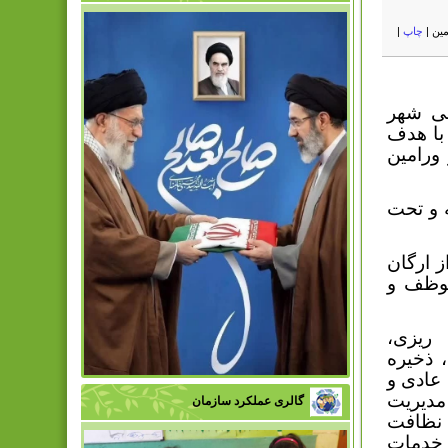
مین
|
چاپ
|
می شهر
مین ، سازمان مدیریت پسماند شهرداری ورامین در سال 1390 با هدف
ورامین
 و تحت
 ارگان
موظف و
 ریزی،
 ذخیره
عادی و
مدیریت
گالری عملکرد سازمان
چنین نظافت
 خدمات