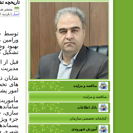
تاریخچه ت
منتشر شده در یکشنب
ایمیل
| بازدید: 7308
توسط شه
بهبود و
تشکیل گر
قبل از 
مدیریت 
شایان ذ
های تخص
مناقصه و مزایده
امور پشت
مناقصه و مزایده
مأموريت
سامانده
بانک اطلاعات
سازی، جم
جزء ویژه
کتابخانه تخصصی سازمان
آموزش شهروندی
شهری در