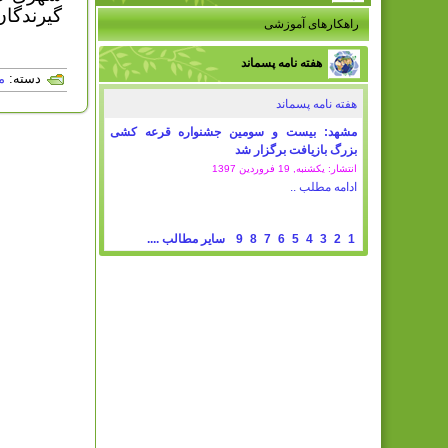
گیرندگا
راهکارهای آموزشی
هفته نامه پسماند
دسته:
م
هفته نامه پسماند
مشهد: بیست و سومین جشنواره قرعه کشی
بزرگ بازیافت برگزار شد
انتشار: یکشنبه, 19 فروردين 1397
ادامه مطلب ..
1
2
3
4
5
6
7
8
9
سایر مطالب ....