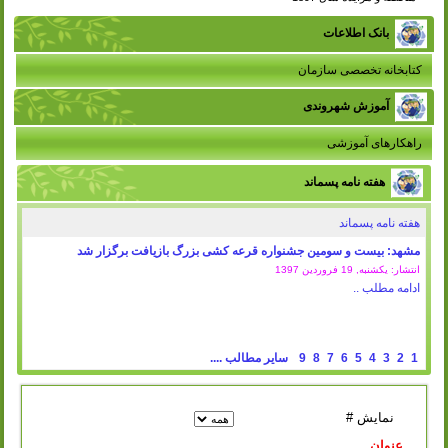
بانک اطلاعات
کتابخانه تخصصی سازمان
آموزش شهروندی
راهکارهای آموزشی
هفته نامه پسماند
هفته نامه پسماند
مشهد: بیست و سومین جشنواره قرعه کشی بزرگ بازیافت برگزار شد
انتشار: یکشنبه, 19 فروردين 1397
ادامه مطلب ..
1
2
3
4
5
6
7
8
9
سایر مطالب ....
نمایش #
عنوان