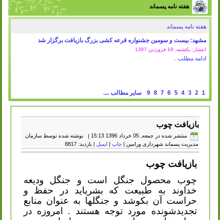
هفته نامه پسماند
هفته نامه پسماند
مشهد: بیست و سومین جشنواره قرعه کشی بزرگ بازیافت برگزار شد
انتشار: یکشنبه, 19 فروردين 1397
ادامه مطلب ..
1
2
3
4
5
6
7
8
9
سایر مطالب ....
بازیافت چوب
منتشر شده در جمعه, 05 خرداد 1396 15:13
|
نوشته شده توسط سازمان
مدیریت پسماند شهرداری ورامین
|
چاپ
|
ایمیل
| بازدید: 8817
بازیافت چوب
چوب محصول جنگل است و جنگل ودیعه
خداوند به طبیعت که بشرباید در حفظ و
حراست آن بکوشد و جنگلها به عنوان منابع
تجدیدشونده مورد توجه هستند . امروزه در