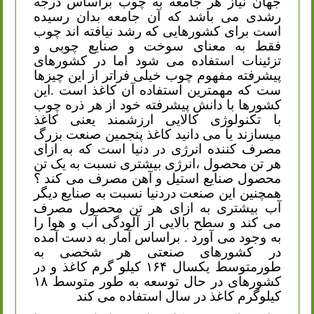
جهان نیاز هر جامعه به چوب براساس درجه
رشدی می باشد که آن جامعه بدان رسیده
است برای کشورهایی که رشد نیافته اند چوب
فقط به معنای سوخت و صنایع چوبی و
تزئینات استفاده می شود اما در کشورهای
پیشرفته مفهوم چوب خیلی فراتر از این چیزها
ست که مهمترین استفاده آن کاغذ است .این
کشورها با دانش پیشرفته خود از هر ذره چوب
با تکنولوژی کالایی ارزشمند یعنی کاغذ
میسازند یا می دانید کاغذ پنجمین صنعت بزرگ
مصرف کننده انرژی در دنیا است که به ازای
هر تن محصول ،انرژی بیشتری نسبت به یک تن
محصول صنایع استیل و آهن مصرف می کند ؟
همچنین این صنعت دردنیا نسبت به صنایع دیگر
آب بیشتری به ازای هر تن محصول مصرف
می کند و سطح بالایی از آلودگی آب و هوا را
به وجود می آورد . براساس آمار به دست آمده
در کشورهای صنعتی هر شخصی به
طورمتوسط یکسال ۱۶۴ کیلو گرم کاغذ و در
کشورهای در حال توسعه به طور متوسط ۱۸
کیلوگرم کاغذ در سال استفاده می کند