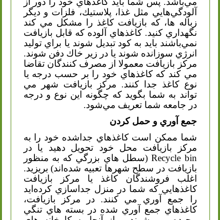
مي‌باشد. پس شما بايد كاغذهاي خود را دور از
آلودگي‌هايي مثل غذا، پلاستيك، فلزات و ديگر
زباله ها، كه بازيافت كاغذ را مشكل مي كند
نگهداري كنيد. كاغذهاي آلوده كه قابل بازيافت
نمي‌باشند بايد به كود تبديل شوند يا براي توليد
انرژي سوزانده شوند يا در زير خاك دفن شوند.
مركز بازيافت معمولا از مصرف كنندگان تقاضا
مي كند كه كاغذهاي خود را بر حسب درجه يا
نوع كاغذ جدا كنند. مركز بازيافت شهر مي
تواند به شما بگويد كه چگونه اين نوع و درجه
در جامعه شما تعريف مي‌شود.
جمع آوري و حمل كردن
شما ممكن است كاغذهاي جداشده خود را به
مركز بازيافت محل خود تحويل دهيد يا در
Recycle bin
(سطل هاي بزرگي كه به منظور
بازيافت در سطح شهرها تعبيه شده‌اند) بريزيد.
اغلب فروشندگان كاغذ يا مركز بازيافت
كاغذهايي كه شما در منزل جداسازي كرده‌ايد
را جمع آوري مي كنند. در مركز بازيافت،
كاغذهاي جمع آوري شده در بسته هاي تنگي
پيچيده مي شوند و از آنجا به كارخانه هاي