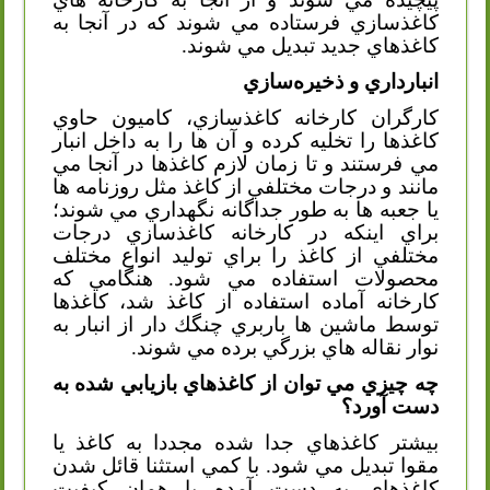
كاغذسازي فرستاده مي شوند كه در آنجا به
كاغذهاي جديد تبديل مي شوند.
انبارداري و ذخيره‌سازي
كارگران كارخانه كاغذسازي، كاميون حاوي
كاغذها را تخليه كرده و آن ها را به داخل انبار
مي فرستند و تا زمان لازم كاغذها در آنجا مي
مانند و درجات مختلفي از كاغذ مثل روزنامه ها
يا جعبه ها به طور جداگانه نگهداري مي شوند؛
براي اينكه در كارخانه كاغذسازي درجات
مختلفي از كاغذ را براي توليد انواع مختلف
محصولات استفاده مي شود. هنگامي كه
كارخانه آماده استفاده از كاغذ شد، كاغذها
توسط ماشين ها باربري چنگك دار از انبار به
نوار نقاله هاي بزرگي برده مي شوند.
چه چيزي مي توان از كاغذهاي بازيابي شده به
دست آورد؟
بيشتر كاغذهاي جدا شده مجددا به كاغذ يا
مقوا تبديل مي شود. با كمي استثنا قائل شدن
كاغذهاي به دست آمده با همان كيفيت