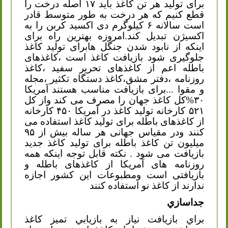
برای تولید هر تن کاغذ باید ۱۷ اصله درخت را
قطع کنیم که هر درخت به طور متوسط قادر
است سالانه ۶ کیلوگرم دی اکسید کربن را به
اکسیژن تبدیل کند.امروزه بهترین راه برای
اینکه از نابود شدن جنگل هابرای تولید کاغذ
جلوگیری شود بازیافت کاغذ است ،کاغذهای
باطله اعم از کاغذهای تحریر سفید ،کاغذ
روزنامه ،دفتر مشق،کاغذ دستگاه تکثیر ،مجله
و مقوا ...برای بازیافت مناسب هستند آمریکا
۳۰%کل کاغذ جهان را مصرف می کند واز کل
۵۲۱ کارخانه تولید کاغذ در آمریکا ۴۵۰ کارخانه
از کاغذهای باطله برای تولید کاغذ استفاده می
کنند ودر مقیاس جهانی هر ساله بیش از ۹۵
میلیون تن کاغذ باطله برای تولید کاغذ جدید
بازیافت می شود . نکته قابل توجه اینکه همه
روزنامه های آمریکا از کاغذهای باطله و
بازیافتی است ومطبوعات این کشور اجازه
ندارند از کاغذ نو استفاده کنند
جداسازي
براي بازيافت نياز به بازيابي تميز كاغذ