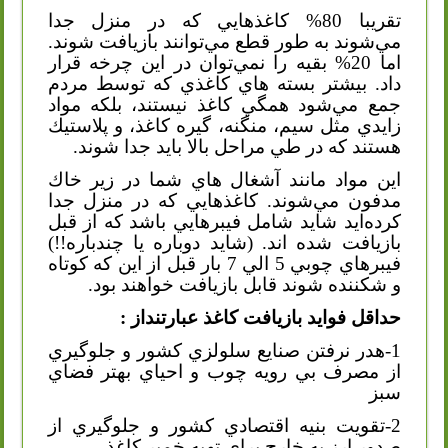
تقريبا 80% كاغذهايي كه در منزل جدا
مي‌شوند به طور قطع مي‌توانند بازيافت شوند.
اما 20% بقيه را نمي‌توان در اين چرخه قرار
داد. بيشتر بسته هاي كاغذي كه توسط مردم
جمع مي‌شود همگي كاغذ نيستند، بلكه مواد
زايدي مثل سيم، منگنه، گيره كاغذ، و پلاستيك
هستند كه در طي مراحل بالا بايد جدا شوند.
اين مواد مانند آشغال هاي شما در زير خاك
مدفون مي‌شوند. كاغذهايي كه در منزل جدا
كرده‌ايد شايد شامل فيبرهايي باشد كه از قبل
بازيافت شده اند. (شايد دوباره يا چندباره!!)
فيبرهاي چوبي 5 الي 7 بار قبل از اين كه كوتاه
و شكننده شوند قابل بازيافت خواهند بود.
حداقل فوايد بازيافت كاغذ عبارتنداز :
1-هدر نرفتن صنايع سلولزي كشور و جلوگيري
از مصرف بي رويه چوب و احياي بهتر فضاي
سبز
2-تقويت بنيه اقتصادي كشور و جلوگيري از
صدور ارز به خارج براي تهيه خمير كاغذ