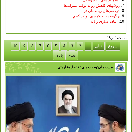
پسماند های الکترونیکی
روشهای كاهش روند توليد شيرابه‌ها
دردسرهای زباله‌های تر
چگونه زباله کمتری تولید کنیم
آماده سازی زباله
صفحه1 از18
شروع
قبلی
1
2
3
4
5
6
7
8
9
10
بعدی
پایان
امنیت ملی؛وحدت ملی؛اقتصاد مقاومتی