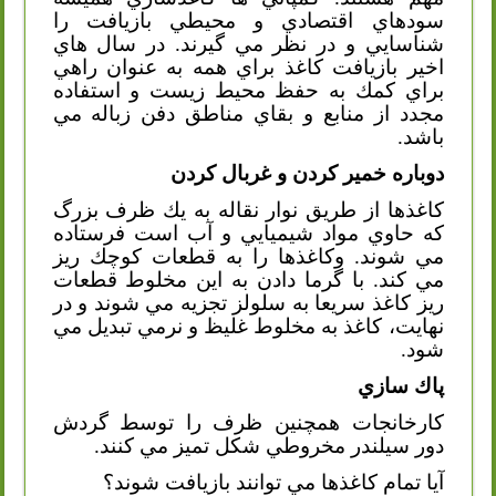
سودهاي اقتصادي و محيطي بازيافت را
شناسايي و در نظر مي گيرند. در سال هاي
اخير بازيافت كاغذ براي همه به عنوان راهي
براي كمك به حفظ محيط زيست و استفاده
مجدد از منابع و بقاي مناطق دفن زباله مي
باشد.
دوباره خمير كردن و غربال كردن
كاغذها از طريق نوار نقاله به يك ظرف بزرگ
كه حاوي مواد شيميايي و آب است فرستاده
مي شوند. وكاغذها را به قطعات كوچك ريز
مي كند. با گرما دادن به اين مخلوط قطعات
ريز كاغذ سريعا به سلولز تجزيه مي شوند و در
نهايت، كاغذ به مخلوط غليظ و نرمي تبديل مي
شود.
پاك سازي
كارخانجات همچنين ظرف را توسط گردش
دور سيلندر مخروطي شكل تميز مي كنند.
آيا تمام كاغذها مي توانند بازيافت شوند؟