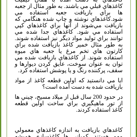
كاغذهاي قبلي مي باشند. به طور مثال از جعبه
ها براي بازيافت جعبه استفاده مي
شود.كاغذهاي نوشته و چاپ شده هنگامي كه
بازيافت مي‌شوند از آنها براي كاغذهاي كپي
استفاده مي شود. كاغذهاي جدا شده مي
توانند براي توليد مواد ديگر نيز استفاده شوند.
به طور مثال خمير كاغذ بازيافت شده براي
كارتون هاي تخم مرغ يا جعبه هاي ميوه
استفاده شوند. از كاغذهاي بازيافت شده مي
توان به عنوان سوخت، عايق كردن ديوارها و
سقف، پركننده رنگ و يا پوشش استفاده كرد.
ايا مي دانستيد كه اولين قطعه كاغذ از مواد
بازيافت شده به دست آمده است؟
در حدود 200 سال قبل از ميلاد مسيح، چيني ها
از تور ماهيگيري براي ساخت اولين قطعه
كاغذ استفاده كردند.
كاغدهاي بازيافت به اندازه كاغذهاي معمولي
مهم هستند. كمپاني ها كاغذسازي هميشه