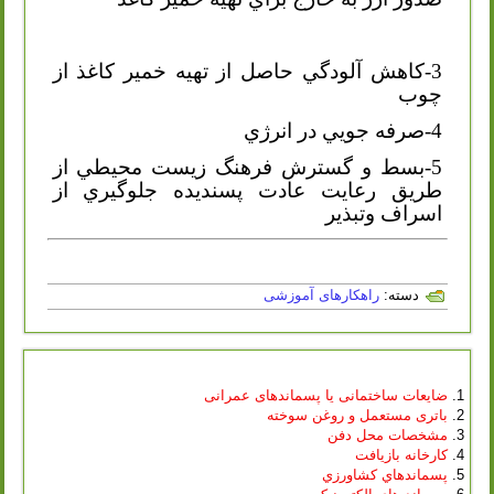
3-كاهش آلودگي حاصل از تهيه خمير كاغذ از
چوب
4-صرفه جويي در انرژي
5-بسط و گسترش فرهنگ زيست محيطي از
طريق رعايت عادت پسنديده جلوگيري از
اسراف وتبذير
دسته:
راهکارهای آموزشی
ضایعات ساختمانی یا پسماندهای عمرانی
باتری مستعمل و روغن سوخته
مشخصات محل دفن
کارخانه بازیافت
پسماندهاي كشاورزي