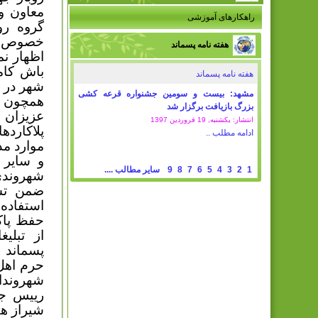
راهکارهای آموزشی
گروه رو
خصوص ز
هفته نامه پسماند
اظهار نم
باش کام
هفته نامه پسماند
مشهد: بیست و سومین جشنواره قرعه کشی
همچون د
بزرگ بازیافت برگزار شد
عزیزان 
انتشار: یکشنبه, 19 فروردين 1397
پلاکارد
ادامه مطلب ..
موارد مذ
و سایر 
1
2
3
4
5
6
7
8
9
سایر مطالب ....
شهروندی
ضمن تشک
استفاده
حفظ پاک
از
تبلی
پسماند 
حرم اهل 
شهروندان
رییس جم
شیراز هم