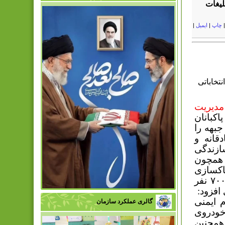
و تبلیغات
چاپ
|
ایمیل
|
ت انتخاباتی
مدیریت
اکبانان
بهه را
قانه و
ازندگی
همچون
اکسازی
پوستر ها، بنر ها، پارچه نویسی ها و کلیه ادوات تبلیغاتی بیش از ۷۰۰ نفر
افزود:
وازم ایمنی
گالری عملکرد سازمان
اه تانکر آب، ۲۰ دستگاه خودروی
 همچنین