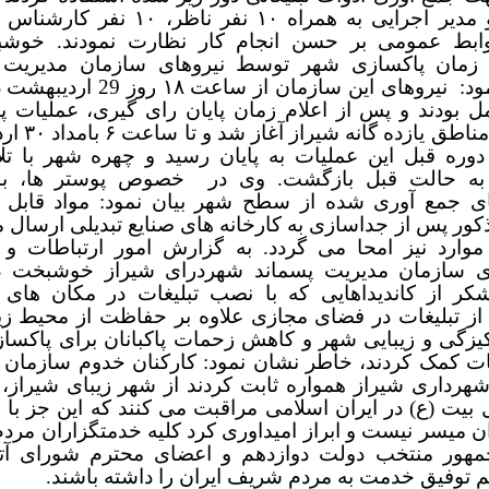
معاون و مدیر اجرایی به همراه ۱۰ نفر ناظر، ۰
ابط عمومی بر حسن انجام کار نظارت نمودند. خوش
مان پاکسازی شهر توسط نیروهای سازمان مدیریت پ
ود:
نیروهای این سازمان از ساعت ۱۸ روز
ل بودند و پس از اعلام زمان پایان رای گیری، عملیات پ
شهر در مناطق یازده
وره قبل این عملیات به پایان رسید و چهره شهر با تل
به حالت قبل بازگشت. وی در
خصوص پوستر ها، بن
های جمع آوری شده از سطح شهر بیان نمود: مواد قابل ب
کور پس از جداسازی به کارخانه های صنایع تبدیلی ارسال
موارد نیز امحا می گردد. به گزارش امور ارتباطات و
 سازمان مدیریت پسماند شهردرای شیراز خوشبخت در
ر از کاندیداهایی که با نصب تبلیغات در مکان های 
 از تبلیغات در فضای مجازی علاوه بر حفاظت از محیط ز
یزگی و زیبایی شهر و کاهش زحمات پاکبانان برای پاکسا
غات کمک کردند، خاطر نشان نمود: کارکنان خدوم سازمان 
شهرداری شیراز همواره ثابت کردند از شهر زیبای شیراز،
بیت (ع) در ایران اسلامی مراقبت می کنند که این جز با
 میسر نیست و ابراز امیداوری کرد کلیه خدمتگزاران مردم
هور منتخب دولت دوازدهم و اعضای محترم شورای آ
 توفیق خدمت به مردم شریف ایران را داشته باشند.