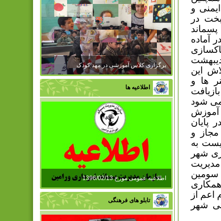
۱ نفر کارشناس ایمنی و
بخت در
سماند
 29 اردیبهشت در آماده
اکسازی
 گانه شیراز آغاز شد و تا ساعت ۶ بامداد ۳۰ اردیبهشت
برگزاری کلاس آموزشی در مهد کودک
اش این
ر ها و
اطلاعیه ها
ازیافت
 می شود
 آموزش
 پایان
مجاز و
یست به
زی شهر
مدیریت
 سومین
اطلاعیه عمومی مورخ 1396/02/13
 همکاری
 اعم از
تابلو های فرهنگی
تی شهر