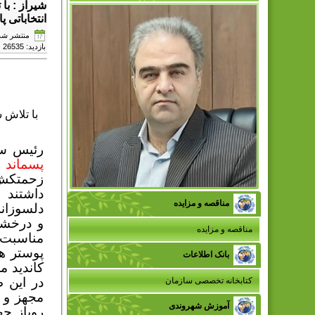
انتخاباتی 
منتشر شده در دوش
بازدید: 26535
رئیس سا
پسماند 
زحمتکش 
داشتند 
مناقصه و مزایده
دلسوزان
و درخشش ایران در 
مناقصه و مزایده
مناسبت 
بانک اطلاعات
کاندید م
کتابخانه تخصصی سازمان
آموزش شهروندی
روباز جه