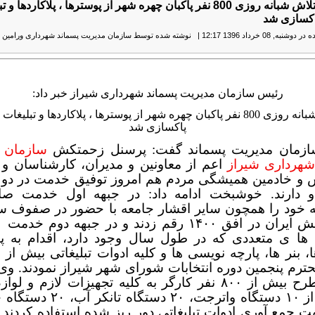
شیراز : با تلاش شبانه روزی 800 نفر پاکبان چهره شهر از پوسترها ، پلاکاردها 
پاکسازی شد
نبه, 08 خرداد 1396 12:17
|
نوشته شده توسط سازمان مدیریت پسماند شهرداری ورامین
|
رئیس سازمان مدیریت پسماند شهرداری شیراز خبر داد:
با تلاش شبانه روزی 800 نفر پاکبان چهره شهر از پوسترها ، پلاکاردها و تبلیغا
پاکسازی شد
زمان مدیریت پسماند گفت: پرسنل زحمتکش
سازمان 
شهرداری شیراز
اعم از معاونین و مدیران، کارشناسان و پ
و خادمین همیشگی مردم هم امروز توفیق خدمت در دو ج
و دارند. خوشبخت ادامه داد: در جبهه اول خدمت صاد
ه خود را همچون سایر اقشار جامعه با حضور در صفوف س
افق ۱۴۰۰ رقم زدند و در جبهه دوم خدمت
ها ی متعددی که در طول سال وجود دارد، اقدام به پ
حترم پنجمین دوره انتخابات شورای شهر شیراز نمودند. وی 
در این طرح بیش از ۸۰۰ نفر کارگر به کلیه تجهیزات لازم و ل
مجهز و از ۱۰ دستگاه واترجت، ۲۰ دستگ
ت جمع آوری ادوات تبلیغاتی دور ریز شده استفاده کردند