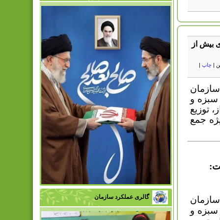
 بیش از
ن
|
چاپ
|
سازمان
صب 160 مخزن ویژه سبزه و
 توزیع
ژه جمع
ت:
گالری عملکرد سازمان
سازمان
صب 160 مخزن ویژه سبزه و