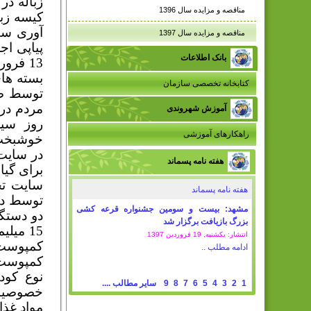
زباله در
مناقصه و مزایده سال 1396
کیسه زبا
آوری سب
مناقصه و مزایده سال 1397
پیاپی اج
بانک اطلاعات
13 فرو
بسته های
کتابخانه تخصصی سازمان
توسط صد
مردم در
آموزش شهروندی
راهکارهای آموزشی
خوشبخت ا
در سایت
هفته نامه پسماند
برای گیا
هفته نامه پسماند
توسط د
مشهد: بیست و سومین جشنواره قرعه کشی
بزرگ بازیافت برگزار شد
15 می
انتشار: یکشنبه, 19 فروردين 1397
کمپوست 
ادامه مطلب ..
کمپوست،
نوع کود
1
2
3
4
5
6
7
8
9
سایر مطالب ....
خصوصیات 
مواد غذا