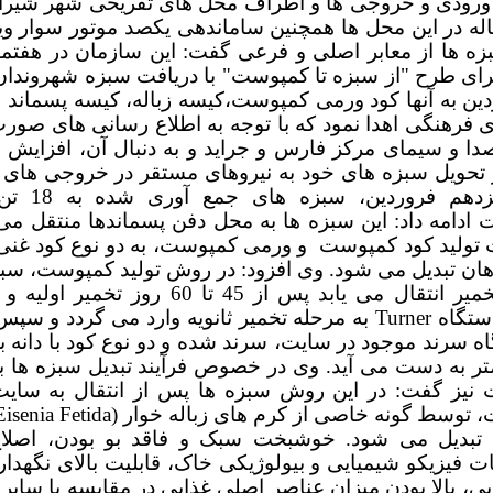
 ورودی و خروجی ها و اطراف محل های تفریحی شهر شیراز،
له در این محل ها همچنین ساماندهی یکصد موتور سوار وی
زه ها از معابر اصلی و فرعی گفت: این سازمان در هفتم
رای طرح "از سبزه تا کمپوست" با دریافت سبزه شهروندان
ردین به آنها کود ورمی کمپوست،کیسه زباله، کیسه پسماند 
 فرهنگی اهدا نمود که با توجه به اطلاع رسانی های صور
ا و سیمای مرکز فارس و جراید و به دنبال آن، افزایش 
 تحویل سبزه های خود به نیروهای مستقر در خروجی های 
روز سیزدهم فروردین
دامه داد: این سبزه ها به محل دفن پسماندها منتقل می 
 تولید کود کمپوست و ورمی کمپوست، به دو نوع کود غنی 
هان تبدیل می شود. وی افزود: در روش تولید کمپوست، سبز
سایت تخمیر انتقال می یابد پس از 45 تا 60 روز تخ
ستگاه
Turner
به مرحله تخمیر ثانویه وارد می گردد و سپ
لیمتر به دست می آید. وی در خصوص فرآیند تبدیل سبزه ها 
نیز گفت: در این روش سبزه ها پس از انتقال به سای
 توسط گونه خاصی از کرم های زباله خوار (
Eisenia Fetida
 تبدیل می شود. خوشبخت سبک و فاقد بو بودن، اصلاح
فیزیکو شیمیایی و بیولوژیکی خاک، قابلیت بالای نگهدار
یی، بالا بودن میزان عناصر اصلی غذایی در مقایسه با سایر