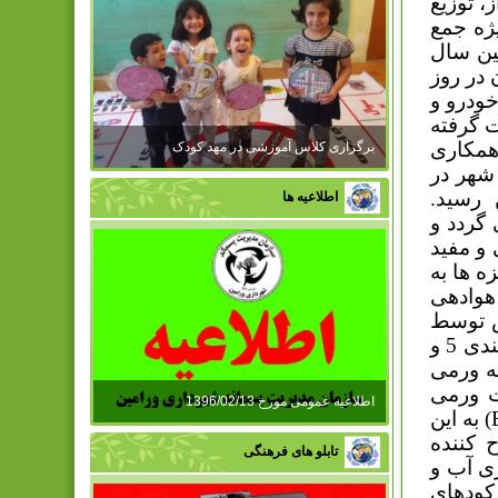
 توزیع
ژه جمع
ین سال
 در روز
خودرو و
ت گرفته
همکاری
برگزاری کلاس آموزشی در مهد کودک
شهر در
، سبزه های جمع آوری شده به 18 تن رسید.
اطلاعیه ها
گردد و
و مفید
ه ها به
میر اولیه و هوادهی
س توسط
دو دستگاه سرند موجود در سایت، سرند شده و دو نوع کود با دانه بندی 5 و
به ورمی
ت ورمی
اطلاعیه عمومی مورخ 1396/02/13
) به این
 کننده
تابلو های فرهنگی
ی آب و
 کودهای