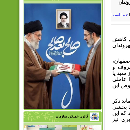
وندان
چاپ
|
ایمیل
|
 کاهش
روندان
صفهان،
ظروف و
 سبد یا
 عاملی
وص این
اند ذکر
عا بخشی
 که این
گالری عملکرد سازمان
ری نیز