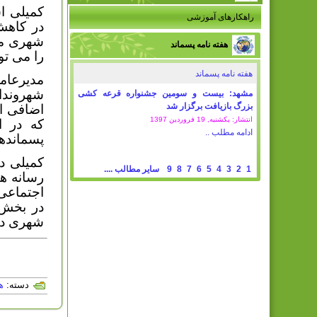
کمیلی ا
راهکارهای آموزشی
در کاهش
شهری مر
هفته نامه پسماند
را می تو
هفته نامه پسماند
مدیرعام
شهروندا
مشهد: بیست و سومین جشنواره قرعه کشی
بزرگ بازیافت برگزار شد
اضافی از
انتشار: یکشنبه, 19 فروردين 1397
که در ا
ادامه مطلب ..
پسمانده
کمیلی در
1
2
3
4
5
6
7
8
9
سایر مطالب ....
رسانه ه
اجتماعی 
در بخش 
شهری در
دسته:
ه