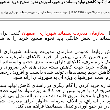
اه کلید کاهش تولید پسماند در شهر، آموزش نحوه صحیح خرید به شهر
نبه, 08 خرداد 1396 12:03
|
نوشته شده توسط سازمان مدیریت پسماند شهرداری ورامین
|
مل
سازمان مدیریت پسماند شهرداری اصفهان
گفت: برای
سماند در بخش خانگی باید نحوه صحیح خرید را به شه
ش روابط عمومی سازمان مدیریت پسماند شهرداری ا
میرحسین کمیلی، پرهیز از خرید کالاهای نامرغوب، 
یک بار مصرف، کالاهای دارای بسته بندی حجیم و استفاده از
ر هنگام خرید جهت کاهش بسته بندی های غیر ضروری را
کاهش حجم پسماندهای تولید شده دانست و افزود: درخص
زم است آموزشهای ویژه ای به شهروندان ارائه شود.
ندازه خرید کردن را گام دیگری در راستای کاهش تولید پسم
صریح کرد: با خرید بیش از حد کالا به ویژه مواد غذایی، قط
 یخچال یا محیط بیرون فاسد شده و به زباله تبدیل می شود
وه بر اسراف و اتلاف سرمایه خانوار، برای مدیریت شه
را در جمع آوری و تبدیل پسماندها فراهم می کند.