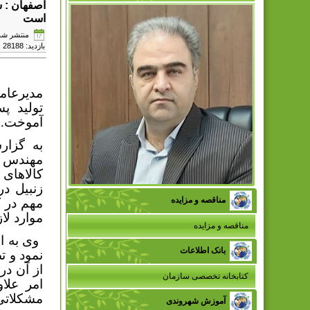
اصفهان : ش
است
منتشر شده در دوش
بازدید: 28188
مدیرعا
تولید پ
آموخت.
به گزار
مهندس ا
کالاهای 
زنبیل د
مناقصه و مزایده
مهم در 
موارد لا
مناقصه و مزایده
وی به ا
بانک اطلاعات
نمود و ت
از آن در
کتابخانه تخصصی سازمان
امر علا
مشکلاتی 
آموزش شهروندی