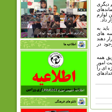
 دیگری
اندهای
 لوازم
ر داد.
اید به
سه های
برگزاری کلاس آموزشی در مهد کودک
ار دهند
جود در
اطلاعیه ها
ریق همه
ت امور
 ای را
دادهای
اطلاعیه عمومی مورخ 1396/02/13
تابلو های فرهنگی