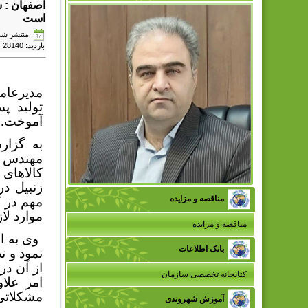
اصفهان : ش
است
منتشر شده در دوش
بازدید: 28140
مدیرعا
تولید پ
آموخت.
به گزار
مهندس ا
کالاهای 
زنبیل د
مناقصه و مزایده
مهم در 
موارد لا
مناقصه و مزایده
وی به ا
بانک اطلاعات
نمود و ت
از آن در
کتابخانه تخصصی سازمان
امر علا
مشکلاتی 
آموزش شهروندی