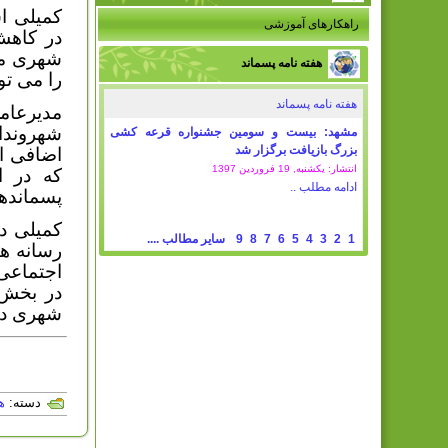
کمیلی ا
راهکارهای آموزشی
در کاهش
شهری مر
هفته نامه پسماند
را می تو
هفته نامه پسماند
مدیرعام
شهروندا
مشهد: بیست و سومین جشنواره قرعه کشی
بزرگ بازیافت برگزار شد
اضافی از
انتشار: یکشنبه, 19 فروردين 1397
که در ا
ادامه مطلب ..
پسمانده
کمیلی در
1
2
3
4
5
6
7
8
9
سایر مطالب ....
رسانه ه
اجتماعی 
در بخش 
شهری در
دسته:
ه