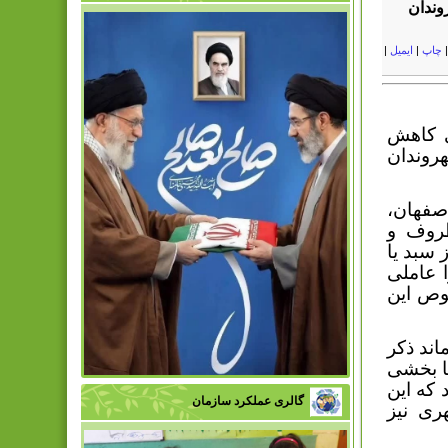
وندان
چاپ
|
ایمیل
|
 کاهش
روندان
صفهان،
ظروف و
 سبد یا
 عاملی
وص این
اند ذکر
عا بخشی
 که این
گالری عملکرد سازمان
ری نیز