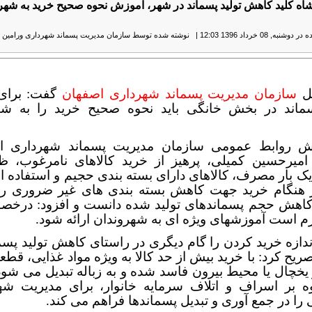
اه کلید کاهش تولید پسماند در شهر، آموزش نحوه صحیح خرید به شهر
نبه, 08 خرداد 1396 12:03
|
نوشته شده توسط سازمان مدیریت پسماند شهرداری ورامین
|
مل
سازمان مدیریت پسماند شهرداری اصفهان
گفت: برای
سماند در بخش خانگی باید نحوه صحیح خرید را به شه
ش روابط عمومی سازمان مدیریت پسماند شهرداری ا
میرحسین کمیلی، پرهیز از خرید کالاهای نامرغوب، 
یک بار مصرف، کالاهای دارای بسته بندی حجیم و استفاده از
ر هنگام خرید جهت کاهش بسته بندی های غیر ضروری را
کاهش حجم پسماندهای تولید شده دانست و افزود: درخص
زم است آموزشهای ویژه ای به شهروندان ارائه شود.
ندازه خرید کردن را گام دیگری در راستای کاهش تولید پسم
صریح کرد: با خرید بیش از حد کالا به ویژه مواد غذایی، قط
 یخچال یا محیط بیرون فاسد شده و به زباله تبدیل می شود
وه بر اسراف و اتلاف سرمایه خانوار، برای مدیریت شه
را در جمع آوری و تبدیل پسماندها فراهم می کند.