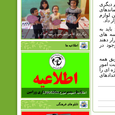
 دیگری
اندهای
 لوازم
ر داد.
اید به
سه های
برگزاری کلاس آموزشی در مهد کودک
ار دهند
جود در
اطلاعیه ها
ریق همه
ت امور
 ای را
دادهای
اطلاعیه عمومی مورخ 1396/02/13
تابلو های فرهنگی