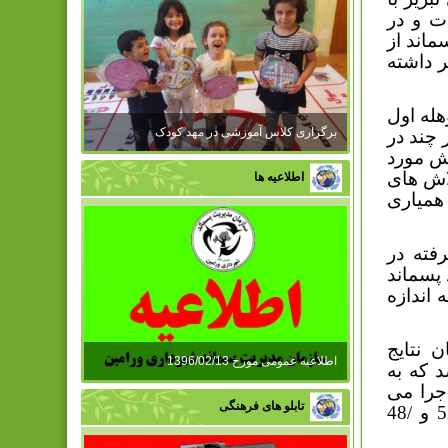
ت و در
ماند از
ر داشته
هله اول
برگزاری کلاس آموزشی در مهد کودک
 چند در
یش مورد
لاش های
اطلاعیه ها
همیاری
فته در
پسماند
اندازه
 نتایج
اطلاعیه عمومی مورخ 1396/02/13
 که به
جرا می
تابلو های فرهنگی
گردد نسبت پسماندهای تر و خشک به کل پسماندها به ترتیب /52 و /48