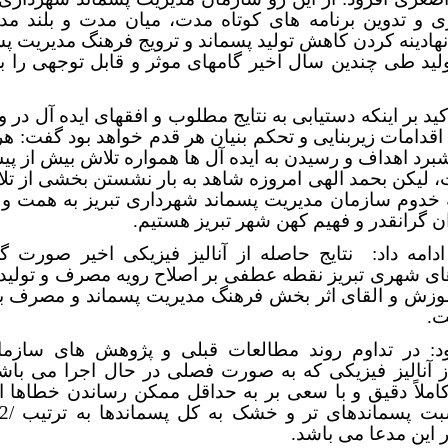
ی و تدوین برنامه های کوتاه مدت، میان مدت و بلند مد
هادینه کردن کاهش تولید پسماند و ترویج فرهنگ مدیریت پس
لید طی چندین سال اخیر گامهای موثر و قابل توجهی را ب
کید بر اینکه دستیابی به نتایج مطلوب و افقهای ایده آل در و
قدامات زیربنایی و تحکم بنیان هر قدم خواهد بود گفت: هر
رد اهداف و رسیدن به ایده آل ها همواره تلاش بیش از پ
، لیکن بحمد الهی امروزه شاهد به بار نشستن بخشی از ت
خدوم سازمان مدیریت پسماند شهرداری تبریز به همت و 
 گرانقدر و فهیم کهن شهر تبریز هستیم.
امه داد:
نتایج حاصله از آنالیز فیزیکی اخیر صورت گر
ای شهری تبریز نقطه عطفی بر اصلاح رویه مصرف و تولید 
موزش و القای اثر بخش فرهنگ مدیریت پسماند و مصرف به 
ت.
د: در تداوم روند مطالعات قبلی و پژوهش های سازمان
ز آنالیز فیزیکی که به صورت فصلی در حال اجرا می باشد
ملاً دقیق و با سعی بر به حداقل ممکن رساندن خطاها ا
 این مدعا می باشد.