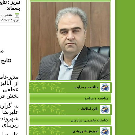
تبریز : نت
پسماند
منتشر شده در دوش
بازدید: 27655
مد
نتایج
مدیرعا
از آنال
مناقصه و مزایده
عطفی بر
بخش فرهن
مناقصه و مزایده
به گزار
بانک اطلاعات
علیرضا 
شهروندی
کتابخانه تخصصی سازمان
زیربنای 
آموزش شهروندی
علیرضا ا