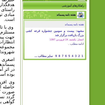
هدفگذار
راهکارهای آموزشی
راستای ن
مبادی تو
هفته نامه پسماند
است.
هفته نامه پسماند
وی با تا
مشهد: بیست و سومین جشنواره قرعه کشی
مستلزم ا
بزرگ بازیافت برگزار شد
جهت پیشب
انتشار: یکشنبه, 19 فروردين 1397
انتظارات
ادامه مطلب ..
مجموعه 
شهروندان
1
2
3
4
5
6
7
8
9
سایر مطالب ....
اصغری اد
پسمانده
در اثر آ
بوده اس
وی افزو
حاصله ا
صورت کا
گواهی بر