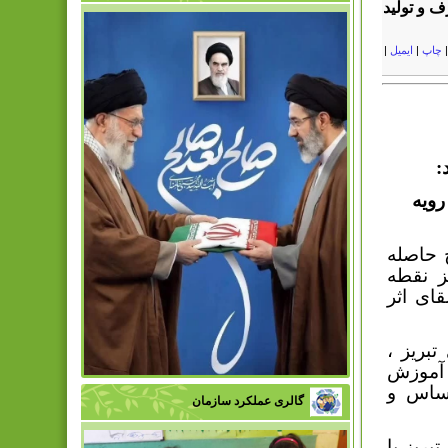
ف و تولید
چاپ
|
ایمیل
|
:
رویه
 حاصله
ز نقطه
ای اثر
بریز ،
 آموزش
اساس و
گالری عملکرد سازمان
بریز با