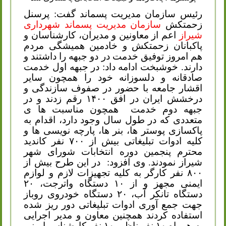
رئیس سازمان مدیریت پسماند گفت: پرسنل
زحمتکش
سازمان مدیریت پسماند شهرداری
شیراز
اعم از معاونین و مدیران، کارشناسان و
پاکبانان زحمتکش و خادمین همیشگی مردم
هم امروز توفیق خدمت در دو جبهه را داشتند و
دارند. خوشبخت ادامه داد: در جبهه اول خدمت
صادقانه و دلسوزانه خود را همچون سایر
اقشار جامعه با حضور در صفوف سازندگی و
درخشش ایران در افق ۱۴۰۰ رقم زدند و در
جبهه دوم خدمت
همچون مناسبت ها ی
متعددی که در طول سال وجود دارد، اقدام به
پاکسازی پوستر ها، بنر ها، پارچه نویسی ها و
کلیه ادوات تبلیغاتی بیش از ۷۰۰ نفر کاندید
محترم پنجمین دوره انتخابات شورای شهر
شیراز نمودند. وی افزود:
در این طرح بیش از
۸۰۰ نفر کارگر به کلیه تجهیزات لازم و لوازم
ایمنی مجهز و از ۱۰ دستگاه واترجت، ۲۰
دستگاه تانکر آب، ۲۰ دستگاه خودروی روباز
جهت جمع آوری ادوات تبلیغاتی دور ریز شده
استفاده کردند همچنین معاون و مدیر اجرایی
به همراه ۱۰ نفر ناظر، ۱۰ نفر کارشناس ایمنی