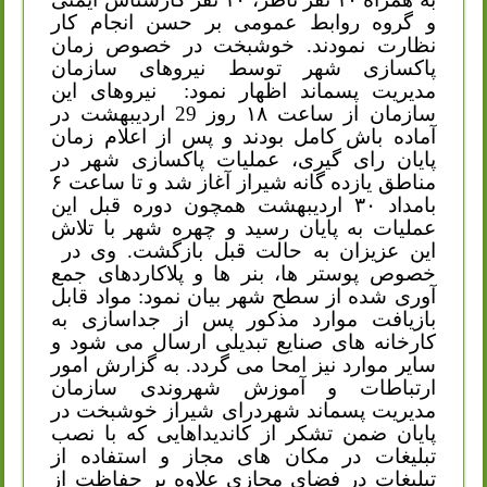
و گروه روابط عمومی بر حسن انجام کار
نظارت نمودند. خوشبخت در خصوص زمان
پاکسازی شهر توسط نیروهای سازمان
مدیریت پسماند اظهار نمود:
نیروهای این
سازمان از ساعت ۱۸ روز 29 اردیبهشت در
آماده باش کامل بودند و پس از اعلام زمان
پایان رای گیری، عملیات پاکسازی شهر در
مناطق یازده گانه شیراز آغاز شد و تا ساعت ۶
بامداد ۳۰ اردیبهشت همچون دوره قبل این
عملیات به پایان رسید و چهره شهر با تلاش
این عزیزان به حالت قبل بازگشت. وی در
خصوص پوستر ها، بنر ها و پلاکاردهای جمع
آوری شده از سطح شهر بیان نمود: مواد قابل
بازیافت موارد مذکور پس از جداسازی به
کارخانه های صنایع تبدیلی ارسال می شود و
سایر موارد نیز امحا می گردد. به گزارش امور
ارتباطات و آموزش شهروندی سازمان
مدیریت پسماند شهردرای شیراز خوشبخت در
پایان ضمن تشکر از کاندیداهایی که با نصب
تبلیغات در مکان های مجاز و استفاده از
تبلیغات در فضای مجازی علاوه بر حفاظت از