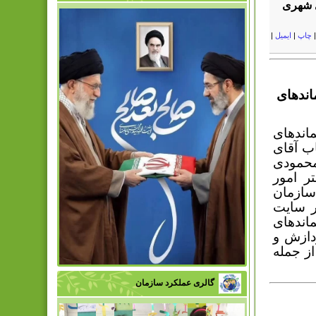
ی شهری
چاپ
|
ایمیل
|
اندهای
ندهای
اب آقای
محمودی
ر امور
سازمان
ر سایت
اندهای
ردازش و
ز جمله
گالری عملکرد سازمان