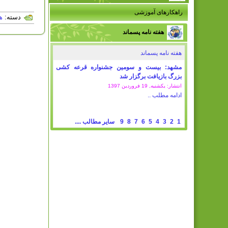
راهکارهای آموزشی
دسته:
ه
هفته نامه پسماند
هفته نامه پسماند
مشهد: بیست و سومین جشنواره قرعه کشی
بزرگ بازیافت برگزار شد
انتشار: یکشنبه, 19 فروردين 1397
ادامه مطلب ..
1
2
3
4
5
6
7
8
9
سایر مطالب ....