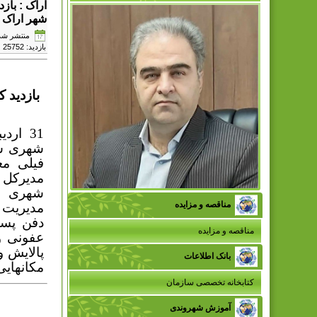
اراک : باز
شهر اراک
منتشر شده در دوش
بازدید: 25752
بازدید 
31 اردیبهشت ماه
شهری شهر
فیلی مع
مدیرکل 
شهری و 
مناقصه و مزایده
مدیریت 
دفن پسم
مناقصه و مزایده
عفونی و 
پالایش 
بانک اطلاعات
مکانهایی 
کتابخانه تخصصی سازمان
آموزش شهروندی