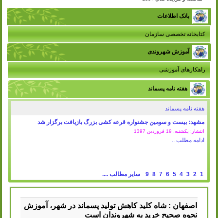
بانک اطلاعات
کتابخانه تخصصی سازمان
آموزش شهروندی
راهکارهای آموزشی
هفته نامه پسماند
هفته نامه پسماند
مشهد: بیست و سومین جشنواره قرعه کشی بزرگ بازیافت برگزار شد
انتشار: یکشنبه, 19 فروردين 1397
ادامه مطلب ..
1
2
3
4
5
6
7
8
9
سایر مطالب ....
اصفهان : شاه کلید کاهش تولید پسماند در شهر، آموزش
نحوه صحیح خرید به شهروندان است