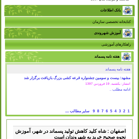
بانک اطلاعات
کتابخانه تخصصی سازمان
آموزش شهروندی
راهکارهای آموزشی
هفته نامه پسماند
هفته نامه پسماند
مشهد: بیست و سومین جشنواره قرعه کشی بزرگ بازیافت برگزار شد
انتشار: یکشنبه, 19 فروردين 1397
ادامه مطلب ..
1
2
3
4
5
6
7
8
9
سایر مطالب ....
اصفهان : شاه کلید کاهش تولید پسماند در شهر، آموزش
نحوه صحیح خرید به شهروندان است