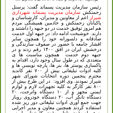
رئیس سازمان مدیریت پسماند گفت: پرسنل
زحمتکش
سازمان مدیریت پسماند شهرداری
شیراز
اعم از معاونین و مدیران، کارشناسان و
پاکبانان زحمتکش و خادمین همیشگی مردم
هم امروز توفیق خدمت در دو جبهه را داشتند و
دارند. خوشبخت ادامه داد: در جبهه اول خدمت
صادقانه و دلسوزانه خود را همچون سایر
اقشار جامعه با حضور در صفوف سازندگی و
درخشش ایران در افق ۱۴۰۰ رقم زدند و در
جبهه دوم خدمت
همچون مناسبت ها ی
متعددی که در طول سال وجود دارد، اقدام به
پاکسازی پوستر ها، بنر ها، پارچه نویسی ها و
کلیه ادوات تبلیغاتی بیش از ۷۰۰ نفر کاندید
محترم پنجمین دوره انتخابات شورای شهر
شیراز نمودند. وی افزود:
در این طرح بیش از
۸۰۰ نفر کارگر به کلیه تجهیزات لازم و لوازم
ایمنی مجهز و از ۱۰ دستگاه واترجت، ۲۰
دستگاه تانکر آب، ۲۰ دستگاه خودروی روباز
جهت جمع آوری ادوات تبلیغاتی دور ریز شده
استفاده کردند همچنین معاون و مدیر اجرایی
به همراه ۱۰ نفر ناظر، ۱۰ نفر کارشناس ایمنی