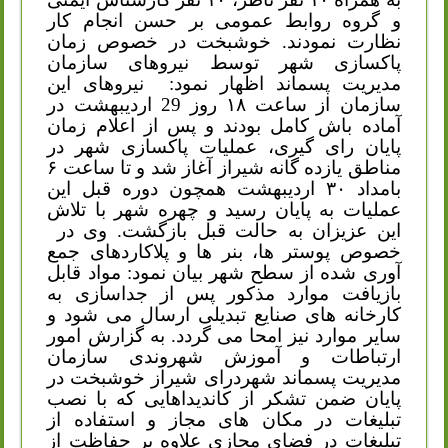
و گروه روابط عمومی بر حسن انجام کار
نظارت نمودند. خوشبخت در خصوص زمان
پاکسازی شهر توسط نیروهای سازمان
مدیریت پسماند اظهار نمود:
نیروهای این
سازمان از ساعت ۱۸ روز 29 اردیبهشت در
آماده باش کامل بودند و پس از اعلام زمان
پایان رای گیری، عملیات پاکسازی شهر در
مناطق یازده گانه شیراز آغاز شد و تا ساعت ۶
بامداد ۳۰ اردیبهشت همچون دوره قبل این
عملیات به پایان رسید و چهره شهر با تلاش
این عزیزان به حالت قبل بازگشت. وی در
خصوص پوستر ها، بنر ها و پلاکاردهای جمع
آوری شده از سطح شهر بیان نمود: مواد قابل
بازیافت موارد مذکور پس از جداسازی به
کارخانه های صنایع تبدیلی ارسال می شود و
سایر موارد نیز امحا می گردد. به گزارش امور
ارتباطات و آموزش شهروندی سازمان
مدیریت پسماند شهردرای شیراز خوشبخت در
پایان ضمن تشکر از کاندیداهایی که با نصب
تبلیغات در مکان های مجاز و استفاده از
تبلیغات در فضای مجازی علاوه بر حفاظت از