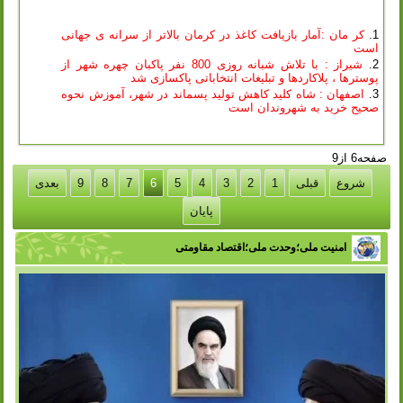
کر مان :‌آمار بازیافت کاغذ در کرمان بالاتر از سرانه ی جهانی
است
شیراز : با تلاش شبانه روزی 800 نفر پاکبان چهره شهر از
پوسترها ، پلاکاردها و تبلیغات انتخاباتی پاکسازی شد
اصفهان : شاه کلید کاهش تولید پسماند در شهر، آموزش نحوه
صحیح خرید به شهروندان است
صفحه6 از9
شروع
قبلی
1
2
3
4
5
6
7
8
9
بعدی
پایان
امنیت ملی؛وحدت ملی؛اقتصاد مقاومتی