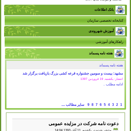
بانک اطلاعات
کتابخانه تخصصی سازمان
آموزش شهروندی
راهکارهای آموزشی
هفته نامه پسماند
هفته نامه پسماند
مشهد: بیست و سومین جشنواره قرعه کشی بزرگ بازیافت برگزار شد
انتشار: یکشنبه, 19 فروردين 1397
ادامه مطلب ..
1
2
3
4
5
6
7
8
9
سایر مطالب ....
دعوت نامه شرکت در مزایده عمومی
منتشر شده در یکشنبه, 11 آبان 1393 14:04