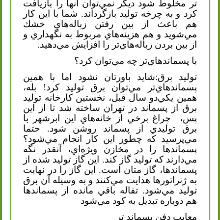
تر مخلوط شود ديگر نمي‌توان آنها را بازيافت
كرد و به چرخه توليد بازگرداند. شما با اين كار
هم باعث از بين رفتن زباله‌هاي خشك
مي‌شويد و هم هزينه‌هاي مربوط به نگهداري و
از بين بردن زباله‌هاي‌تر را افزايش مي‌دهيد.
با پسماندهاي‌تر چه مي‌توان كرد؟
توليد برق:شايد باورتان نشود اما با همين
پسماندهاي‌تر مي‌توان برق توليد كرد! بله،
همين يكي‌دو سال قبل، نخستين كارخانه توليد
برق از پسماند در تهران ساخته شد تا از اين
پس،
چراغ برخي از خانه‌هاي اين ابرشهر با
برق توليدي از پسماند روشن شود. حتما
مي‌پرسيد كه چطور اين كار انجام مي‌شود؟
پسماندها را در مخازن ويژه‌اي، آنقدر نگه
مي‌دارند كه توليد گاز كند. اين گاز توليد شده از
پسماندها، گاز متان است. اين گاز را در نهايت
به ژنراتورها هدايت مي‌كنند و به وسيله آن برق
توليد مي‌شود. تفاله باقي مانده از پسماندها
هم دوباره تبديل به كود مي‌شود
معایب دفن پسماند تر