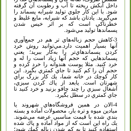
داخل آبكش ريخته تا آب و رطوبت آن گرفته
شود. با اين كار جلوي توليد شيرابه پسماند را
مي‌گيريد. يادتان باشد كه شيرابه، مايع غليظ و
خطرناكي است كه بر اثر خيس شدن
پسماند‌ها توليد مي‌شود.
3-كاهش حجم زباله‌هاي ‌تر هم در جمع‌آوري
آنها بسيار اهميت دارد.مي‌توانيد روش خرد
كردن پسماند‌هاي‌تر را به‌كار ببريد؛ يعني
پسماند‌هايي كه حجم آنها زياد است را له و
خرد كنيد. مثلا پوست هندوانه را خرد كرده و
حجم آن را كم كنيد تا جاي كمتري بگيرد. اين
كار كوچك در خانه شما، يك كار بزرگ براي
شهرتان است. يابعد از پاك كردن سبزي،
آشغال سبزي را چند چاقو بزنيد و خرد كنيد تا
جاي كمتري در سطل بگيرد.
4-الان در همين فروشگاه‌هاي شهروند يا
ميادين ميوه و تره ‌بار، محصولات آماده و بسته
‌بندي شده با قيمت مناسبي عرضه مي‌شوند.
يك راه اين است كه از مواد آماده و پاك شده
استفاده كنيد تا به كم شدن زباله كمك شود؛