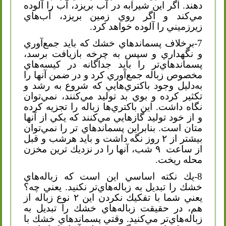
دهند. اگر اين شيرابه در آب بريزد، آب را آلوده
مي‌كند و اگر روي زمين بريزد، آب‌هاي
زيرزميني را آلوده خواهد كرد.
7-برخلاف پسماندهاي خشك كه بايد جمع‌آوري
و نگهداري و سپس به چرخه بازيافت برسد،
پسماندهاي‌تر را بايد جداگانه در كيسه‌هاي
مخصوص زباله جمع‌آوري كرد و در ضمن آنها را
به‌دليل وجود باكتري‌هايي كه شروع به رشد و
تكثير كرده و بوي بد توليد مي‌كنند، نمي‌توان
نگاه داشت. اين باكتري‌ها زباله را تجزيه كرده
و از خود توليد گازهايي مي‌كنند كه يكي از آنها
متان است. بنابراين پسماندهاي ‌تر را نمي‌توان
بيشتر از ۲ روز نگه داشت و بايد هرشب و قبل
از ساعت
۹ شب، آنها را در نزديك‌ ترين مخزن
محله ريخت.
8-يك نكته اساسي اين است كه زباله‌هاي
خشك را تبديل به زباله‌هاي‌تر نكنيد. يعني چه؟
يعني شما با تفكيك نكردن اين ۲ نوع زباله از
هم، در حقيقت زباله‌هاي خشك را تبديل به
زباله‌هاي‌تر مي‌كنيد. وقتي پسماندهاي خشك با‌