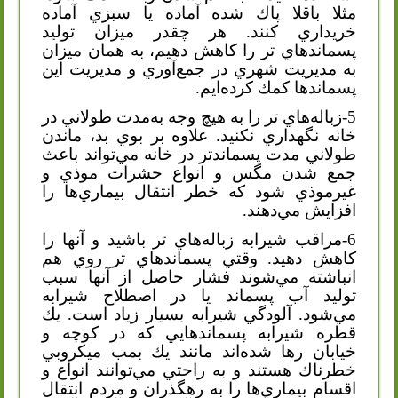
مثلا باقلا پاك شده آماده يا سبزي آماده
خريداري كنند. هر چقدر ميزان توليد
پسماند‌هاي ‌تر را كاهش دهيم، به همان ميزان
به مديريت شهري در جمع‌آوري و مديريت اين
پسماندها كمك كرده‌ايم.
5-زباله‌هاي‌ تر را به هيچ ‌وجه به‌مدت طولاني در
خانه نگهداري نكنيد. علاوه بر بوي بد، ماندن
طولاني مدت پسماند‌تر در خانه مي‌تواند باعث
جمع شدن مگس و انواع حشرات موذي و
غيرموذي شود كه خطر انتقال بيماري‌ها را
افزايش مي‌دهند.
6-مراقب شيرابه زباله‌هاي ‌تر باشيد و آنها را
كاهش دهيد. وقتي پسماند‌هاي ‌تر روي هم
انباشته مي‌شوند فشار حاصل از آنها سبب
توليد آب پسماند يا در اصطلاح شيرابه
مي‌شود. آلودگي شيرابه بسيار زياد است. يك
قطره شيرابه پسماندهايي كه در كوچه و
خيابان‌‌ رها شده‌اند مانند يك بمب ميكروبي
خطرناك هستند و به راحتي مي‌توانند انواع و
اقسام بيماري‌ها را به رهگذران و مردم انتقال