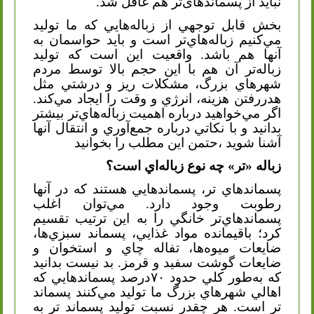
نباید از پسماندهای‌تر هم غافل شد.
بخش قابل توجهي از زباله‌هايي كه ما توليد
مي‌كنيم زباله‌هاي‌تر است و بايد حواسمان به
آنها هم باشد. واقعيت اين است كه توليد
زباله‌تر آن هم با اين حجم بالا توسط مردم
شهرهاي بزرگ، مشكلات ريز و درشتي مثل
هدر‌رفتن هزينه، انرژي و وقت را ايجاد مي‌كند.
اگر مي‌خواهيد درباره اهميت زباله‌هاي‌تر بيشتر
بدانيد و با نكاتي درباره جمع‌آوري و انتقال آنها
آشنا شويد ،حتمن این مطلب را بخوانید
زباله «تر» چه نوع زباله‌اي است؟
پسماندهاي تر، پسماندهايي هستند كه در آنها
رطوبت وجود دارد. مي‌توان اغلب
پسماندهاي‌تر خانگي را به ‌اين ترتيب تقسيم
كرد؛ باقيمانده مواد غذايي، پسماند سبزي‌ها،
ضايعات ميوه‌ها، تفاله چاي و استخوان و
ضايعات گوشت سفيد و قرمز. بد نيست بدانيد
كه به‌طور كلي حدود ۷۰درصد پسماندهايي كه
اهالي شهرهاي بزرگ ما توليد مي‌كنند پسماند
‌تر است. هر چقدر نسبت توليد پسماند‌ تر به