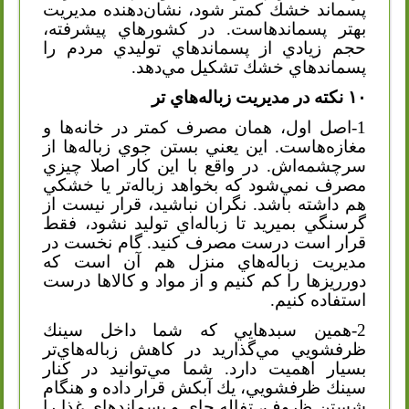
پسماند خشك كمتر شود، نشان‌دهنده مديريت
بهتر پسماندهاست. در كشورهاي پيشرفته،
حجم زيادي از پسماندهاي توليدي مردم را
پسماندهاي خشك تشكيل مي‌دهد.
۱۰ نكته در مديريت زباله‌هاي تر
1-اصل اول، همان مصرف كمتر در خانه‌ها و
مغازه‌هاست. اين يعني بستن جوي زباله‌ها از
سرچشمه‌اش. در واقع با اين كار اصلا چيزي
مصرف نمي‌شود كه بخواهد زباله‌تر يا خشكي
هم داشته باشد. نگران نباشيد، قرار نيست از
گرسنگي بميريد تا زباله‌اي توليد نشود، فقط
قرار است درست مصرف كنيد. گام نخست در
مديريت زباله‌هاي منزل هم آن است كه
دورريز‌ها را كم كنيم و از مواد و كالا‌ها درست
استفاده كنيم.
2-همين سبدهايي كه شما داخل سينك
ظرفشويي مي‌گذاريد در كاهش زباله‌هاي‌تر
بسيار اهميت دارد. شما مي‌توانيد در كنار
سينك ظرفشويي، يك آبكش قرار داده و هنگام
شستن ظروف، تفاله چاي و پسماندهاي غذا را