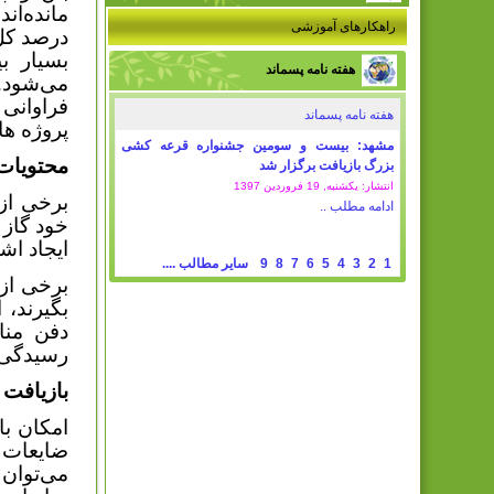
راهکارهای آموزشی
درصد کل 
بسیار ب
هفته نامه پسماند
می‌شود. 
فراوانی
هفته نامه پسماند
پروژه ها
مشهد: بیست و سومین جشنواره قرعه کشی
محتویات
بزرگ بازیافت برگزار شد
انتشار: یکشنبه, 19 فروردين 1397
برخی از
ادامه مطلب ..
خود گاز 
ایجاد اش
1
2
3
4
5
6
7
8
9
سایر مطالب ....
برخی از 
بگیرند، 
دفن منا
رسیدگی 
بازیافت
امکان با
ضایعات 
می‌توان 