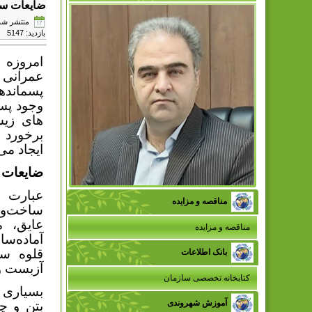
ضایعات سا
منتشر شده در جمعه
بازدید: 5147
امروزه 
عمرانی 
پسمانده
وجود پس
های زیس
برخورد ا
ایجاد می
ضایعات س
عبارت ا
مناقصه و مزایده
ساخت‌وس
عایق، م
مناقصه و مزایده
آماده‌س
قلوه سن
بانک اطلاعات
آزبست و 
کتابخانه تخصصی سازمان
بسیاری 
آموزش شهروندی
بتن و چ