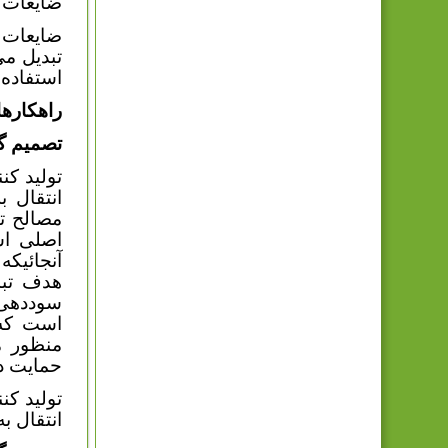
ضایعات چ
ضایعات س
تبدیل می
استفاده 
راهکارها
تصميم گ
تولید کن
انتقال ب
مصالح تن
اصلی است
آنجائیکه
هدف تبد
سوددهی 
است که 
منظور م
حمایت د
تولید کن
انتقال ب