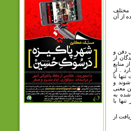
ی مختلف
ه از آن
ل دفن و
دگان از
ز منابع
رد . از
تنها با
شوند و
ن معنی
شده به
نها با
یافت از