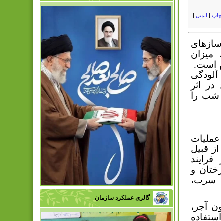
اپ
|
ایمیل
|
سازهای
 میزان
 است.
 آلودگی
در اثر
ی شب را
عملیات
ز قبیل
فرایند
ختان و
ی سرب،
گالری عملکرد سازمان
ن آجر،
ستفاده