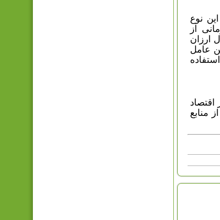
ین نوع
انی از
ل ارزان
ن عامل
استفاده
 اقتصاد
ز منابع