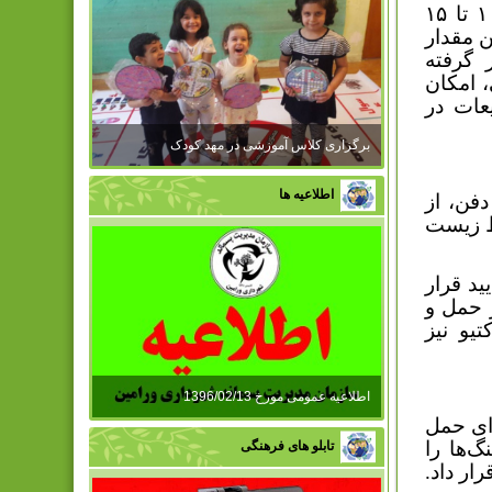
مانده‌اند. تحقیقات نشان می‌دهد که مقدار این ضایعات برابر با ۱۰ تا ۱۵
 مقدار
 گرفته
، امکان
عات در
برگزاری کلاس آموزشی در مهد کودک
اطلاعیه ها
فن، از
ط زیست
د قرار
ر حمل و
یو نیز
اطلاعیه عمومی مورخ 1396/02/13
رای حمل
‌ها را
تابلو های فرهنگی
ار داد.