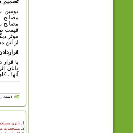
تصمیم گی
دومین ش
مصالح ب
مصالح با
قیمت تر 
موثر دیگ
از این م
قراردادن 
با قرار 
دانان اث
آنها ، ک
دسته:
ر
باتری مستعم
مشخصات مح