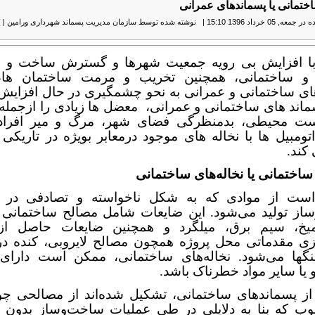
ختمانی یا پسماندهای عمرانی
, 05 خرداد 1396 15:10
|
نوشته شده توسط سازمان مدیریت پسماند شهرداری ورامین
|
چ
با افزایش بی رویه جمعیت شهرها و گسترش ساخت و 
و ساختمانی، همچنین تخریب و مرمت ساختمان ها،
ای ساختمانی و عمرانی به نحو چشمگیری در حال افزایش
ماند های ساختمانی و عمرانی،
معضل ها زیادی را ازجمله
ت محیطی، بدمنظرگی فضای شهر، مرگ و میر افراد 
تومبیل ها با نخاله های موجود درمعابر بویژه در تاریك
 کند.
اختمانی یا نخاله‌های ساختمانی
ست از موادی که به شکل ناخواسته و تصادفی در 
از تولید می‌شود. این ضایعات شامل مصالح ساختمانی ا
یخ، سیم برق، میلگرد و همچنین ضایعات حاصل از 
ازی مقدماتی محل پروژه همچون مصالح لایروبی، کنده در
گها می‌شود. نخاله‌های ساختمانی، ممکن است دارا
یا سایر مواد خطرناک باشد.
از پسماندهای ساختمانی، تشکیل شده‌اند از مصالحی چو
وب که بنا به دلایلی در طی عملیات ساخت‌وساز بدون ا