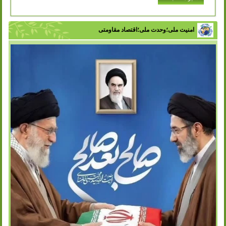
در ادارات شهر
انتشار: سه شنبه, 07 آذر 1402
با تلاش سازمان مدیریت پسماند شهرداری ورامین و با هدف
تفکیک زباله از مبدا، فرهنگ سازی در زمینه مدیریت پسماند و
امنیت ملی؛وحدت ملی؛اقتصاد مقاومتی
زباله در بین اقشار مختلف...
ادامه مطلب ..