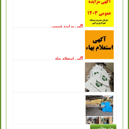
آگهی مزایده عمومی
انتشار: یکشنبه, 09 ارديبهشت 1403
سازمان مدیریت پسماندشهرداری ورامین در نظر دارد بازیافت
پسماندهای با ارزش مرکز دفن زباله چرمشهر را از طریق
مزایده عمومی به اشخاص حقیقی و...
ادامه مطلب ..
آگهی استعلام بهاء
انتشار: چهارشنبه, 15 آذر 1402
سازمان مدیریت پسماند شهرداری ورامین درنظردارد جهت جمع
آوری و زنده گیری سگ های بلاصاحب سطح شهر نسبت به
انعقاد قرارداد با پیمانکار واجد...
ادامه مطلب ..
توزیع کیسه های پارچه ای مخصوص خرید در
سازمان مدیریت پسماند به جهت تکریم ارباب رجوع
انتشار: شنبه, 11 آذر 1402
یکی از مشکلاتی که در حفظ محیط زیست و اصول بازیافت با
آن مواجه هستیم این است که افراد در هنگام خرید حجم بسیار
زیادی کیسه پلاستیکی...
ادامه مطلب ..
اجرای طرح توزیع سطل های کارتن پلاست
سایر مطالب ....