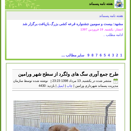
هفته نامه پسماند
هفته نامه پسماند
مشهد: بیست و سومین جشنواره قرعه کشی بزرگ بازیافت برگزار شد
انتشار: یکشنبه, 19 فروردين 1397
ادامه مطلب ..
1
2
3
4
5
6
7
8
9
سایر مطالب ....
طرح جمع آوری سگ های ولگرد از سطح شهر ورامین
منتشر شده در یکشنبه, 13 مرداد 1398 23:23
|
نوشته شده توسط سازمان
مدیریت پسماند شهرداری ورامین
|
چاپ
|
ایمیل
| بازدید: 4430