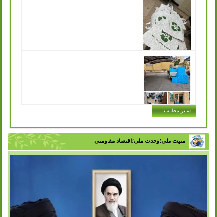
انتشار: چهارشنبه, 15 آذر 1402
سازمان مدیریت پسماند شهرداری ورامین درنظردارد جهت جمع
آوری و زنده گیری سگ های بلاصاحب سطح شهر نسبت به
انعقاد قرارداد با پیمانکار واجد...
ادامه مطلب ..
توزیع کیسه های پارچه ای مخصوص خرید در
سازمان مدیریت پسماند به جهت تکریم ارباب رجوع
انتشار: شنبه, 11 آذر 1402
یکی از مشکلاتی که در حفظ محیط زیست و اصول بازیافت با
آن مواجه هستیم این است که افراد در هنگام خرید حجم بسیار
زیادی کیسه پلاستیکی...
ادامه مطلب ..
اجرای طرح توزیع سطل های کارتن پلاست
سایر مطالب ....
در ادارات شهر
انتشار: سه شنبه, 07 آذر 1402
با تلاش سازمان مدیریت پسماند شهرداری ورامین و با هدف
تفکیک زباله از مبدا، فرهنگ سازی در زمینه مدیریت پسماند و
امنیت ملی؛وحدت ملی؛اقتصاد مقاومتی
زباله در بین اقشار مختلف...
ادامه مطلب ..