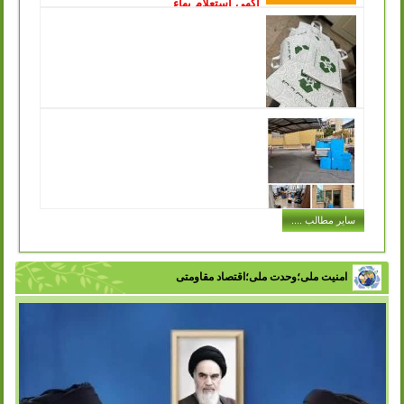
آگهی استعلام بهاء
انتشار: چهارشنبه, 15 آذر 1402
سازمان مدیریت پسماند شهرداری ورامین درنظردارد جهت جمع
آوری و زنده گیری سگ های بلاصاحب سطح شهر نسبت به
انعقاد قرارداد با پیمانکار واجد...
ادامه مطلب ..
توزیع کیسه های پارچه ای مخصوص خرید در
سازمان مدیریت پسماند به جهت تکریم ارباب رجوع
انتشار: شنبه, 11 آذر 1402
یکی از مشکلاتی که در حفظ محیط زیست و اصول بازیافت با
آن مواجه هستیم این است که افراد در هنگام خرید حجم بسیار
زیادی کیسه پلاستیکی...
ادامه مطلب ..
اجرای طرح توزیع سطل های کارتن پلاست
سایر مطالب ....
در ادارات شهر
انتشار: سه شنبه, 07 آذر 1402
با تلاش سازمان مدیریت پسماند شهرداری ورامین و با هدف
تفکیک زباله از مبدا، فرهنگ سازی در زمینه مدیریت پسماند و
امنیت ملی؛وحدت ملی؛اقتصاد مقاومتی
زباله در بین اقشار مختلف...
ادامه مطلب ..