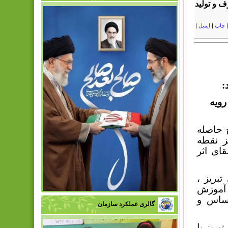
ف و تولید
چاپ
|
ایمیل
|
:
رویه
 حاصله
ز نقطه
ای اثر
بریز ،
 آموزش
اساس و
گالری عملکرد سازمان
بریز با