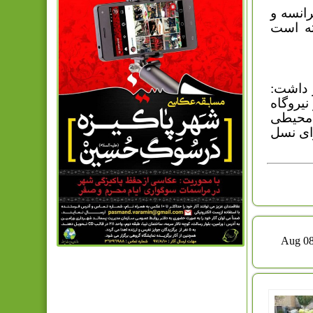
انسه و
ته است
 داشت:
نیروگاه
 محیطی
ای نسل