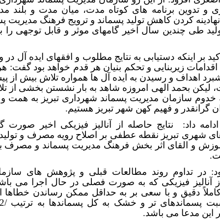
ی و تدوین برنامه های کوتاه مدت، میان مدت و بلند مد
هادینه کردن کاهش تولید پسماند و ترویج فرهنگ مدیریت پس
لید طی چندین سال اخیر گامهای موثر و قابل توجهی را ب
کید بر اینکه دستیابی به نتایج مطلوب و افقهای ایده آل در و
قدامات زیربنایی و تحکم بنیان هر قدم خواهد بود گفت: هر
رد اهداف و رسیدن به ایده آل ها همواره تلاش بیش از پ
، لیکن بحمد الهی امروزه شاهد به بار نشستن بخشی از ت
خدوم سازمان مدیریت پسماند شهرداری تبریز به همت و 
 گرانقدر و فهیم کهن شهر تبریز هستیم.
امه داد:
نتایج حاصله از آنالیز فیزیکی اخیر صورت گر
ای شهری تبریز نقطه عطفی بر اصلاح رویه مصرف و تولید 
موزش و القای اثر بخش فرهنگ مدیریت پسماند و مصرف به 
ت.
د: در تداوم روند مطالعات قبلی و پژوهش های سازمان
ز آنالیز فیزیکی که به صورت فصلی در حال اجرا می باشد
ملاً دقیق و با سعی بر به حداقل ممکن رساندن خطاها ا
 این مدعا می باشد.