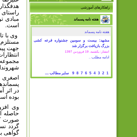
هدفگذار
راهکارهای آموزشی
راستای ن
مبادی تو
هفته نامه پسماند
است.
هفته نامه پسماند
وی با تا
مشهد: بیست و سومین جشنواره قرعه کشی
مستلزم ا
بزرگ بازیافت برگزار شد
جهت پیشب
انتشار: یکشنبه, 19 فروردين 1397
انتظارات
ادامه مطلب ..
مجموعه 
شهروندان
1
2
3
4
5
6
7
8
9
سایر مطالب ....
اصغری اد
پسمانده
در اثر آ
بوده اس
وی افزو
حاصله ا
صورت کا
گواهی بر