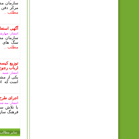
سازمان مدی
مرکز دفن 
مطلب ..
آگهی استعلا
انتشار: چهارشنبه, 15 آذ
سازمان مد
سگ های بل
مطلب ..
توزیع کیسه
ارباب رجوع
انتشار: شنبه, 11 آذر 1402
یکی از مشک
است که افر
اجرای طرح 
انتشار: سه شنبه, 07 آذر
با تلاش سا
فرهنگ سازی
سایر مطالب .