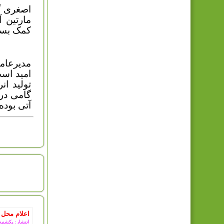
اصغری گ
مارتین 
کمک بسز
مدیرعام
امید است
تولید ا
گامی در
آتی بوده
امروز : 
اعلام محل 
انتشار: یکشنبه, 11 مرداد 5