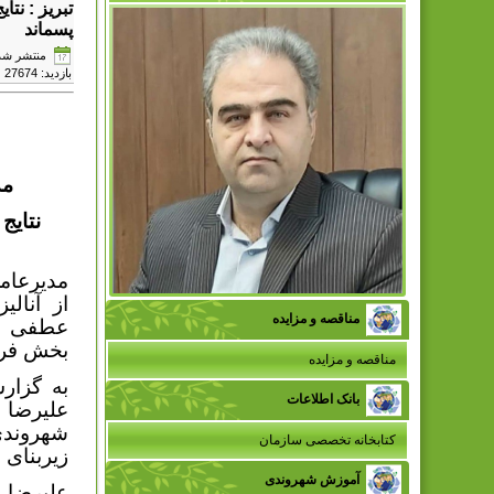
تبریز : نت
پسماند
منتشر شده در دوش
بازدید: 27674
مد
نتایج
مدیرعا
از آنال
مناقصه و مزایده
عطفی بر
بخش فرهن
مناقصه و مزایده
به گزار
بانک اطلاعات
علیرضا 
شهروندی
کتابخانه تخصصی سازمان
زیربنای 
آموزش شهروندی
علیرضا ا