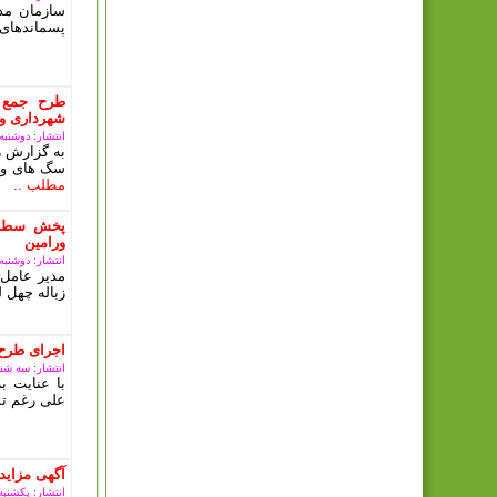
سازمان مدی
پسماندهای 
طرح جمع 
شهرداری ور
انتشار: دوشنبه, 10 دی 03
به گزارش ر
سگ های ولگ
مطلب ..
پخش سطل 
ورامین
انتشار: دوشنبه, 10 دی 03
مدیر عامل 
زباله چهل ل
اجرای طرح
انتشار: سه شنبه, 08 آبان
با عنایت 
علی رغم تم
آگهی مزای
انتشار: یکشنبه, 09 ارديبهشت 3