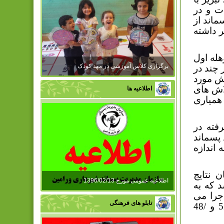
ت و در
ماند از
ر داشته
هله اول
برگزاری کلاس آموزشی در مهد کودک
 چند در
یش مورد
لاش های
اطلاعیه ها
همیاری
فته در
پسماند
اندازه
 نتایج
اطلاعیه عمومی مورخ 1396/02/13
 که به
جرا می
تابلو های فرهنگی
گردد نسبت پسماندهای تر و خشک به کل پسماندها به ترتیب /52 و /48