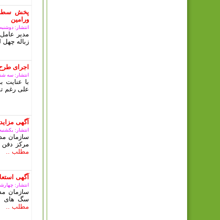
پخش سطل 
ورامین
انتشار: دوشنبه, 10 دی 03
مدیر عامل 
زباله چهل ل
اجرای طرح
انتشار: سه شنبه, 08 آبان
با عنایت 
علی رغم تم
آگهی مزای
انتشار: یکشنبه, 09 ارديبهشت 3
سازمان مدی
مرکز دفن 
مطلب ..
آگهی استعلا
انتشار: چهارشنبه, 15 آذ
سازمان مد
سگ های بل
مطلب ..