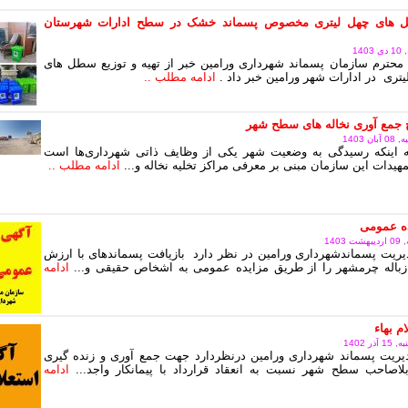
های چهل لیتری مخصوص پسماند خشک در سطح ادارات شهرستان
14
محترم سازمان پسماند شهرداری ورامین خبر از تهیه و توزیع سطل های
یتری در ادارات شهر ورامین خبر داد .
ادامه مطلب ..
 جمع آوری نخاله های سطح شهر
 1403
به اینکه رسیدگی به وضعیت شهر یکی از وظایف ذاتی شهرداری‌ها است
هیدات این سازمان مبنی بر معرفی مراکز تخلیه نخاله و...
ادامه مطلب ..
ده عمومی
140
ریت پسماندشهرداری ورامین در نظر دارد بازیافت پسماندهای با ارزش
زباله چرمشهر را از طریق مزایده عمومی به اشخاص حقیقی و...
ادامه
م بهاء
ر 1402
یریت پسماند شهرداری ورامین درنظردارد جهت جمع آوری و زنده گیری
اصاحب سطح شهر نسبت به انعقاد قرارداد با پیمانکار واجد...
ادامه