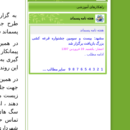
راهکارهای آموزشی
به گزار
هفته نامه پسماند
طرح جم
هفته نامه پسماند
پسماند 
مشهد: بیست و سومین جشنواره قرعه کشی
در همین
بزرگ بازیافت برگزار شد
انتشار: یکشنبه, 19 فروردين 1397
پیمانکار
ادامه مطلب ..
گیری به
این روند
1
2
3
4
5
6
7
8
9
سایر مطالب ....
در همین
جهت جلو
زیست مح
دهند ، 
تماس حا
شهرداری 