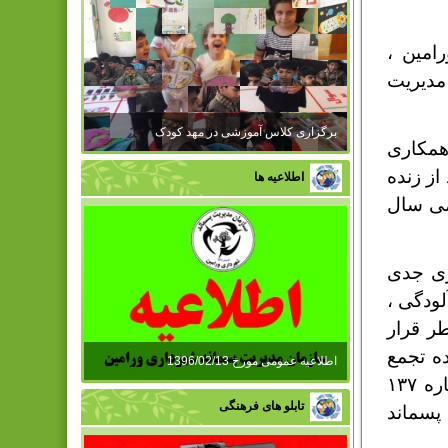
امین ،
دیریت
برگزاری کلاس آموزشی در مهد کودک
همکاری
از زنده
اطلاعیه ها
می سال
ری جدی
ودگی ،
ر قرار
ه تجمع
اطلاعیه عمومی مورخ 1396/02/13
سگ های ولگرد و بلا صاحب با شماره تماس ۳۶۲۹۶۹۸۸ و یا شماره ۱۳۷
تابلو های فرهنگی
پسماند