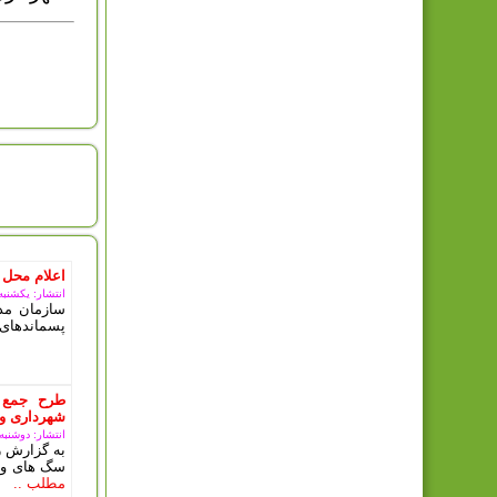
امروز : 
اعلام محل 
انتشار: یکشنبه, 11 مرداد 5
سازمان مدی
پسماندهای 
طرح جمع 
شهرداری ور
انتشار: دوشنبه, 10 دی 03
به گزارش ر
سگ های ولگ
مطلب ..