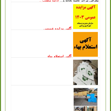
معرفی مراکز تخلیه نخاله و...
ادامه مطلب ..
آگهی مزایده عمومی
انتشار: یکشنبه, 09 ارديبهشت 1403
سازمان مدیریت پسماندشهرداری ورامین در نظر دارد بازیافت
پسماندهای با ارزش مرکز دفن زباله چرمشهر را از طریق
مزایده عمومی به اشخاص حقیقی و...
ادامه مطلب ..
آگهی استعلام بهاء
انتشار: چهارشنبه, 15 آذر 1402
سازمان مدیریت پسماند شهرداری ورامین درنظردارد جهت جمع
آوری و زنده گیری سگ های بلاصاحب سطح شهر نسبت به
انعقاد قرارداد با پیمانکار واجد...
ادامه مطلب ..
توزیع کیسه های پارچه ای مخصوص خرید در
سازمان مدیریت پسماند به جهت تکریم ارباب رجوع
انتشار: شنبه, 11 آذر 1402
یکی از مشکلاتی که در حفظ محیط زیست و اصول بازیافت با
آن مواجه هستیم این است که افراد در هنگام خرید حجم بسیار
زیادی کیسه پلاستیکی...
ادامه مطلب ..