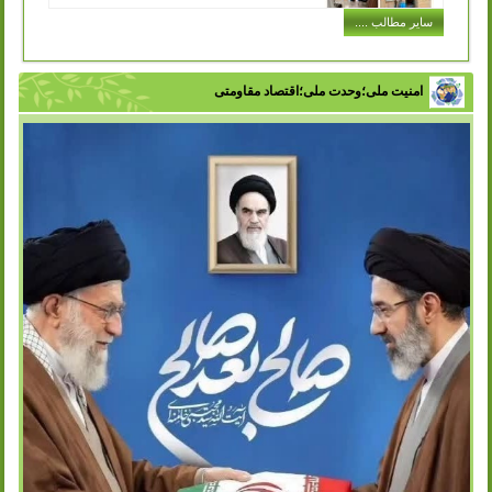
اجرای طرح توزیع سطل های کارتن پلاست
سایر مطالب ....
در ادارات شهر
انتشار: سه شنبه, 07 آذر 1402
با تلاش سازمان مدیریت پسماند شهرداری ورامین و با هدف
تفکیک زباله از مبدا، فرهنگ سازی در زمینه مدیریت پسماند و
امنیت ملی؛وحدت ملی؛اقتصاد مقاومتی
زباله در بین اقشار مختلف...
ادامه مطلب ..