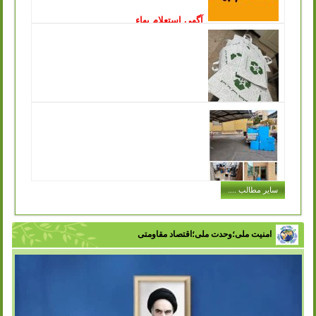
آگهی استعلام بهاء
انتشار: چهارشنبه, 15 آذر 1402
سازمان مدیریت پسماند شهرداری ورامین درنظردارد جهت جمع
آوری و زنده گیری سگ های بلاصاحب سطح شهر نسبت به
انعقاد قرارداد با پیمانکار واجد...
ادامه مطلب ..
توزیع کیسه های پارچه ای مخصوص خرید در
سازمان مدیریت پسماند به جهت تکریم ارباب رجوع
انتشار: شنبه, 11 آذر 1402
یکی از مشکلاتی که در حفظ محیط زیست و اصول بازیافت با
آن مواجه هستیم این است که افراد در هنگام خرید حجم بسیار
زیادی کیسه پلاستیکی...
ادامه مطلب ..
اجرای طرح توزیع سطل های کارتن پلاست
سایر مطالب ....
در ادارات شهر
انتشار: سه شنبه, 07 آذر 1402
با تلاش سازمان مدیریت پسماند شهرداری ورامین و با هدف
تفکیک زباله از مبدا، فرهنگ سازی در زمینه مدیریت پسماند و
امنیت ملی؛وحدت ملی؛اقتصاد مقاومتی
زباله در بین اقشار مختلف...
ادامه مطلب ..