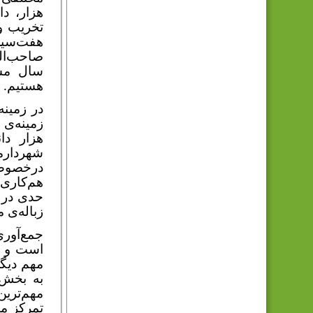
هزار، دا
تخریب و 
هفت‌سین،
صاحب‌ال
هستیم.
در زمینه
هزار دا
شهردارم
درخصوص 
هم‌کاری
حدی در 
زباله‌ی 
جمع‌آور
است و به
مهم دیگر
به بخش
مهم‌تری
تمرکز ما