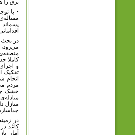
برق را هم
• با توج
مساله‌ی
پسماند م
اقدامات
در بحث ت
می‌رود،
منطقه‌ی
کاملا جد
و اجرای 
تفکیک از
مردم می
خشک جداس
مبادله‌ی
منازل دا
جداسازی
در زمین
آمار با