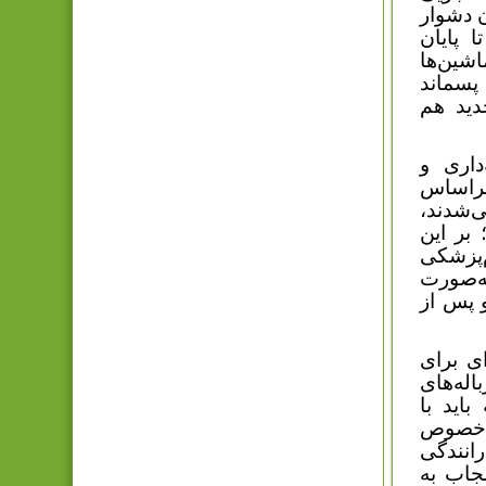
 دشوار
 پایان
اشین‌ها
پسماند
دید هم
داری و
راساس
‌شدند،
بر این
‌پزشکی
سگ ولگرد به‌صورت
 پس از
ای برای
له‌های
اید با
ن خصوص
رانندگی
مجاب به