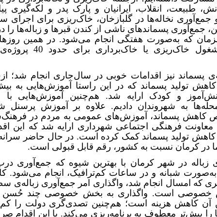
نش، طبیعت، انقلاب، ایرانیان و پارک پدر و لکه‌گیری پیاد
جمع‌آوری نخاله‌ها در گلبازخان، خاک‌ریزی برای اجرای س
 جمع‌آوری پسماندهای ناشی از کندن قبرها و زباله‌ها را 
زمان که به‌صورت هفتگی انجام می‌شود. در همین روزهای
سال مشغول خاک‌ریزی یا خاک‌بردار
‌ی پسماند نیز اقدامات خوبی در سال‌جاری انجام شد؛ از
نش‌آموز و کودک ارایه شد. هم‌چنین آموزش‌هایی با ه
حله‌ها به شهروندان دادیم. علاوه بر آموزش پرسنل ش
کاهش پسماند، آموزش‌های عمومی به مردم در فرهنگ‌سر
 معاونت فرهنگی اجتماعی شهرداری ارایه شد که این اقدا
کاهش تولید پسماند کمک کرده است. در حال حاضر سرانه‌ی
ما در کرمان نسبت به کشور، رقم قابل قبولی است.
ی زباله در شهر کرمان با بهترین شیوه که جمع‌آوری درب
‌صورت شبانه و در ساعات کم‌ترافیک، انجام می‌شود. کار
ی که امسال انجام شد، واگذاری امر جمع‌آوری زباله‌ی س
 خصوصی است. واگذاری به بخش خصوصی چند حُسن دا
ن آن کاهش هزینه‌ است؛ هم‌چنین تصدی‌گری دولت را کم 
 را بیش‌تر معطوف به برنامه‌ریزی می‌کند. با این اقدام صر