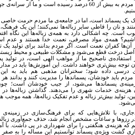
هم‌کاری مردم به بیش از 60 درصد رسیده است و ما از سرانه
تیم.
 یک پسماند است، اما در جامعه‌ی ما مردم حرمت خاصی ب
ند و نان را قاطی سایر زباله‌ها نمی‌کنند؛ این یک فرهنگ
 است. چه اشکالی دارد به همه‌ی زباله‌ها این نگاه اقت
اشیم؟ همه‌ی مواد مصرفی، نعمت خدا هستند و عدم است
آن‌ها کفران نعمت است. اگر مردم بدانند برای تولید یک ت
 تن اصل درخت قطع می‌شود و مشکلات طبیعی و محیط زیستی
 استفاده‌ی ناصحیح ما از مواهب الهی است، در تولید پس
ن توجه بیش‌تری خواهند داشت. این آموزش‌ها باید در مدا
ی درسی داده شود؛ سخنرانان مذهبی هم باید به این
. مردم باید خودشان، پسماندها را مدیریت کنند و بدانند هر ه
مینه‌ی پسماندها می‌شود، از جیب خودشان است؛ چو
هزینه‌ی خدمات شهری را می‌دهند. گذاشتن زباله‌ها در خ
، تولید بیش‌تر زباله و عدم تفکیک زباله‌ها، همه موجب هز
ی‌شود.
جاری، با تلاش‌هایی که برای فرهنگ‌سازی در زمینه‌ی 
 در رزوها و ساعات مشخص انجام شد، حذف جمع‌آوری زباله
م که هزینه‌ی هنگفتی را برای شهرداری در پی داشت. با آ
دازی گشت ویژه‌ی پسماند توانستیم این مساله را به صفر 