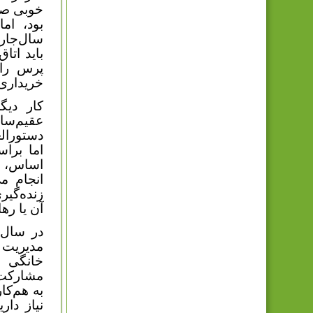
خوبی صور
بود، ام
سال‌جاری
باید اتا
پرس را 
خریداری 
کار دیگ
عقیم‌س
دستورال
اما براس
اساس، ع
زنده‌گیر
آن یا رها
در سال‌ج
مدیریت 
خانگی ب
مشارکت 
به هم‌کا
نیاز دار