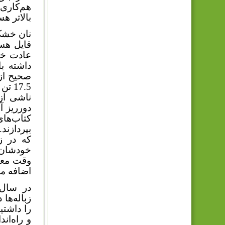
بالاتر هس
نان خشک
قایل هست
عادت خوب
داشته ب
صحیح از 
17.5
ناشی از
دورریز آ
کتاب‌ها
بپردازند
که در ز
خودشان 
وقت معین
اضافه م
در سال‌
زباله‌ها
را داشتی
و راه‌ان