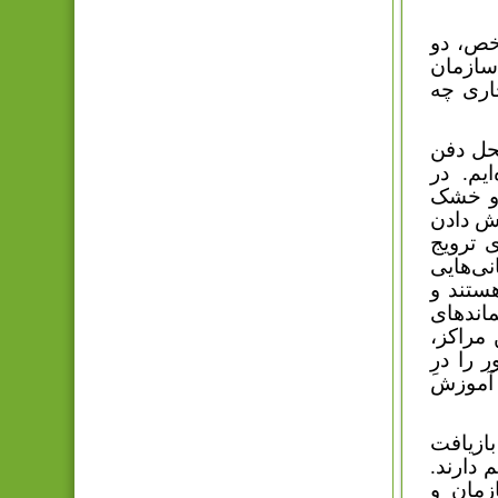
شخص، دو
سازمان
اری چه
حل دفن
یم. در
 و خشک
ش دادن
ی ترویج
نی‌هایی
ال هستند و
اندهای
 مراکز،
 را درِ
ع آموزش
ازیافت
برخی کشورها تا 90 درصد هم دارند.
زمان و