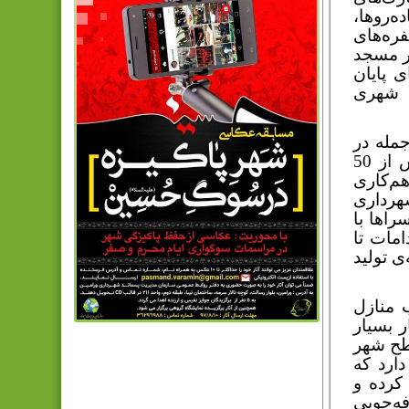
ه‌روها،
فره‌های
در مسجد
 پایان
ی برای حدود 40 پروژه‌ی شهری
جمله در
زمینه‌ی کاهش تولید پسماند که در این راستا آموزش‌هایی به بیش از 50
م‌کاری
هرداری
اها با
مات تا
 تولید
 منازل
 بسیار
طح شهر
رد که
کرده و
فه‌جویی