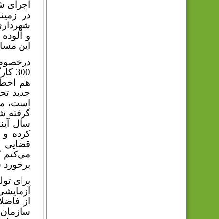
اجرای شی
در زمین
شهرداری 
و آلوده
این مسال
درخصوص 
300 ک
هم اخطار
جدید تجم
است، مجا
گرفته شد
کرده و 
قضایی د
می‌کنم ک
برخورد 
برای تول
آزمایشی،
از فاضلا
سازمان ن