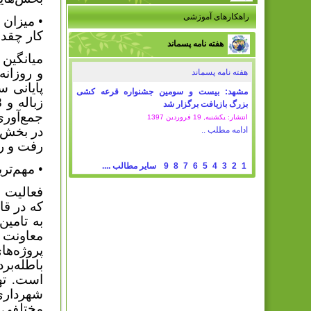
راهکارهای آموزشی
کار چقد
هفته نامه پسماند
هفته نامه پسماند
مشهد: بیست و سومین جشنواره قرعه کشی
بزرگ بازیافت برگزار شد
انتشار: یکشنبه, 19 فروردين 1397
ادامه مطلب ..
رفت و ر
1
2
3
4
5
6
7
8
9
سایر مطالب ....
• مهم‌ترین
فعالیت 
که در ق
به تامین
معاونت 
پروژه‌ه
باطله‌ب
است. ته
شهرداری
مختلفی م