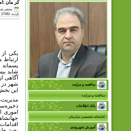
کر مان :‌آ
منتشر شده در دوش
بازدید: 27382
یکی از 
ارتباط م
پسماند 
شاید بیش
آگاهی از
شهر در 
مناقصه و مزایده
این بخش 
مناقصه و مزایده
مدیریت،
ذخیره‌س
بانک اطلاعات
اموری ا
کتابخانه تخصصی سازمان
جهانشاه
اقدامات
آموزش شهروندی
بخش‌هایی