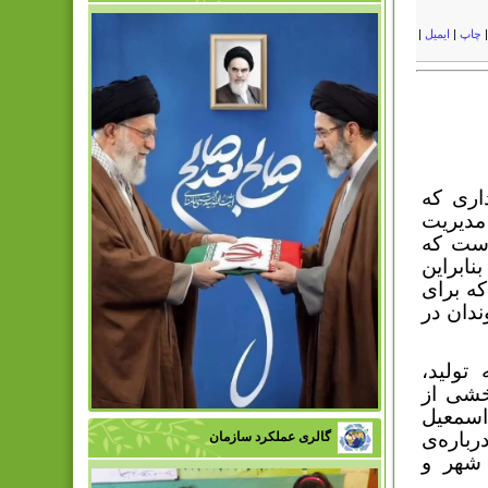
چاپ
|
ایمیل
|
اری که
مدیریت
است که
نابراین
که برای
دان در
تولید،
خشی از
اسمعیل
باره‌ی
گالری عملکرد سازمان
 شهر و