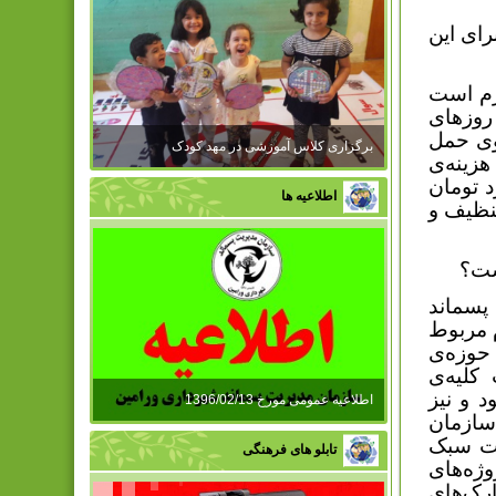
‌ 95 چقدر بوده و برای این
نه‌ی زباله به ازای هر نفر در شهر کرمان، 750 گرم است
در روزهای
. 74 دستگاه خودروی حمل
برگزاری کلاس آموزشی در مهد کودک
 هزینه‌ی
ن است و سالانه بیش از 10 میلیارد تومان
اطلاعیه ها
ن در بخش تنظیف و
پسماند
 مربوط
 حوزه‌ی
کلیه‌ی
 و نیز
اطلاعیه عمومی مورخ 1396/02/13
سازمان
ات سبک
تابلو های فرهنگی
ژه‌های
ارک‌های