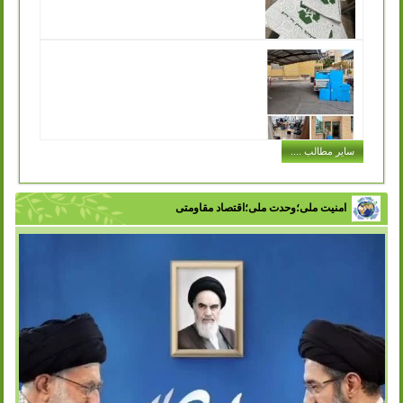
توزیع کیسه های پارچه ای مخصوص خرید در
سازمان مدیریت پسماند به جهت تکریم ارباب رجوع
انتشار: شنبه, 11 آذر 1402
یکی از مشکلاتی که در حفظ محیط زیست و اصول بازیافت با
آن مواجه هستیم این است که افراد در هنگام خرید حجم بسیار
زیادی کیسه پلاستیکی...
ادامه مطلب ..
اجرای طرح توزیع سطل های کارتن پلاست
سایر مطالب ....
در ادارات شهر
انتشار: سه شنبه, 07 آذر 1402
با تلاش سازمان مدیریت پسماند شهرداری ورامین و با هدف
تفکیک زباله از مبدا، فرهنگ سازی در زمینه مدیریت پسماند و
امنیت ملی؛وحدت ملی؛اقتصاد مقاومتی
زباله در بین اقشار مختلف...
ادامه مطلب ..