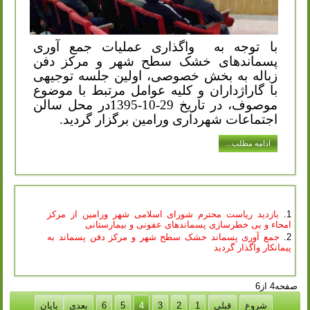
با توجه به
واگذاری عملیات جمع آوری
پسماندهای خشک سطح شهر و مرکز دفن
زباله به بخش خصوصی، اولین جلسه توجیهی
با گاراژداران و کلیه عوامل مرتبط با موضوع
موصوف، در تاریخ 29-10-1395در محل سالن
اجتماعات شهرداری ورامین برگزار گردید.
ادامه مطلب...
بازدید ریاست محترم شورای اسلامی شهر ورامین از مرکز
امحاء و بی خطرسازی پسماندهای عفونی و بیمارستانی
جمع آوری پسماند خشک سطح شهر و مرکز دفن پسماند به
پیمانکار واگذار گردید
صفحه4 از6
شروع
قبلی
1
2
3
4
5
6
بعدی
پایان