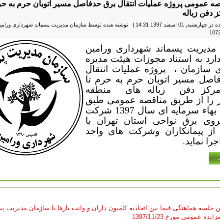
صه عمومی پروژه عملیات انتقال برق حدفاصل مسیر اتوبان حرم به حرم
 دفن زباله
رشنبه, 01 اسفند 1397 14:31
|
نوشته شده توسط سازمان مدیریت پسماند شهرداری ورامی
مدیریت پسماند شهرداری ورامین
ارد به استناد مجوزات هیئت مدیره
 سازمان ،
پروژه عملیات انتقال
اصل مسیر اتوبان حرم به حرم تا
رکز دفن
زباله های
منطقه
را از طریق مناقصه عمومی طبق
فهرست بهاء سرمایه ای سال 1397 شرکت
یروی برق نواحی استان تهران با
 از پیمانکاران وشرکت های واجد
را نماید.
..
ن جلسه هماهنگی فیما بین اتحادیه کامیون داران و وانت بارها با سازمان مدیریت پ
ده عمومی مورخ 1397/11/23