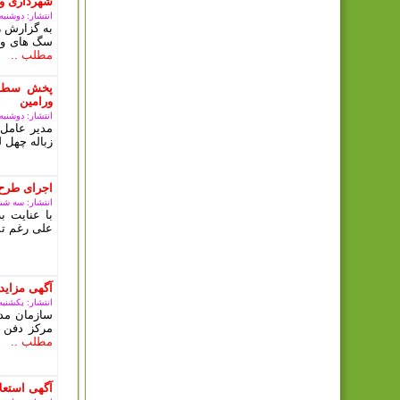
شهرداری ور
انتشار: دوشنبه, 10 دی 03
به گزارش ر
سگ های ولگ
مطلب ..
پخش سطل 
ورامین
انتشار: دوشنبه, 10 دی 03
مدیر عامل 
زباله چهل ل
اجرای طرح
انتشار: سه شنبه, 08 آبان
با عنایت 
علی رغم تم
آگهی مزای
انتشار: یکشنبه, 09 ارديبهشت 3
سازمان مدی
مرکز دفن 
مطلب ..
آگهی استعلا