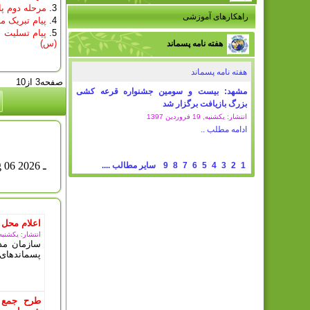
مرحله دوم پ
راهکارهای آموزشی
پیام تبریک م
پیام تسلیت 
(س)
هفته نامه پسماند
هفته نامه پسماند
صفحه3 از10
مشهد: بیست و سومین جشنواره قرعه کشی
بزرگ بازیافت برگزار شد
انتشار: یکشنبه, 19 فروردين 1397
ادامه مطلب ..
امروز : پ
ـ Aug 06 2026
1
2
3
4
5
6
7
8
9
سایر مطالب ....
اعلام محل 
انتشار: یکشنبه, 11 مرداد 5
سازمان مدی
پسماندهای 
طرح جمع 