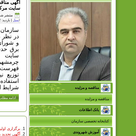
آگهی مناق
سایت مرکز
منتشر شده در چها
ایمیل
| بازدید: 1072
سازمان 
در نظر د
و شورای
برق حدف
سایت م
چرمشهر 
توزیع ن
استفاده
شرایط اج
مناقصه و مزایده
ادامه مطلب.
مناقصه و مزایده
بانک اطلاعات
کتابخانه تخصصی سازمان
برگزاری اولی
آموزش شهروندی
آگهی تجدید مزای