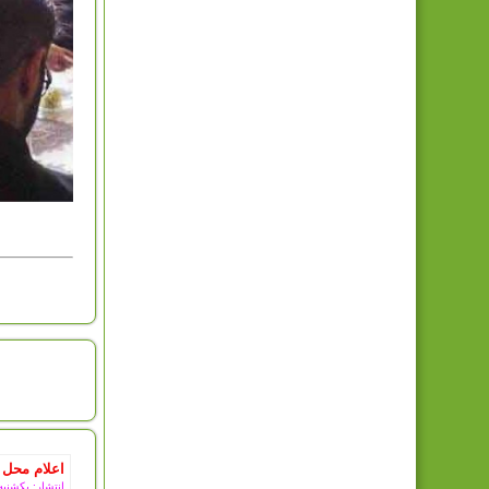
امروز : 
اعلام محل 
انتشار: یکشنبه, 11 مرداد 5