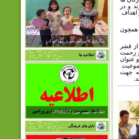
د و در
 اهداف
 همچون
برگزاری کلاس آموزشی در مهد کودک
 از قشر
و زحمت
اطلاعیه ها
و عنوان
ضوعیت
به جهت
.
اطلاعیه عمومی مورخ 1396/02/13
تابلو های فرهنگی