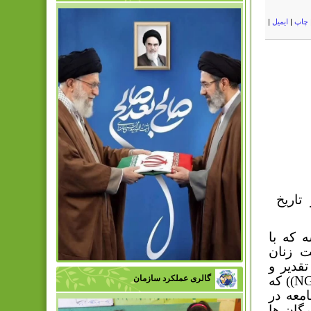
چاپ
|
ایمیل
|
تاریخ
 که با
ت زنان
قدیر و
N
)) که
گالری عملکرد سازمان
معه در
رگان ها