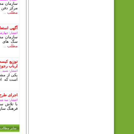
سازمان مدی
مرکز دفن 
مطلب ..
آگهی استعلا
انتشار: چهارشنبه, 15 آذ
سازمان مد
سگ های بل
مطلب ..
توزیع کیسه
ارباب رجوع
انتشار: شنبه, 11 آذر 1402
یکی از مشک
است که افر
اجرای طرح 
انتشار: سه شنبه, 07 آذر
با تلاش سا
فرهنگ سازی
سایر مطالب .