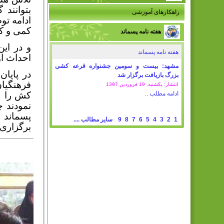
بتوانند
راهکارهای آموزشی
ادامه تو
کمی و کی
هفته نامه پسماند
و در این
هفته نامه پسماند
احداث او
مشهد: بیست و سومین جشنواره قرعه کشی
در پایان
بزرگ بازیافت برگزار شد
فرهنگیا
انتشار: یکشنبه, 19 فروردين 1397
ادامه مطلب ..
کش را
نمودند 
پسماند 
1
2
3
4
5
6
7
8
9
سایر مطالب ....
برگزاری 