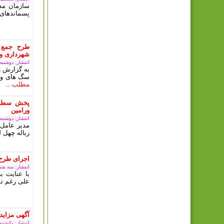
سازمان مدی
پسماندهای 
طرح جمع 
شهرداری ور
انتشار: دوشنبه, 10 دی 03
به گزارش ر
سگ های ولگ
مطلب ..
پخش سطل 
ورامین
انتشار: دوشنبه, 10 دی 03
مدیر عامل 
زباله چهل ل
اجرای طرح
انتشار: سه شنبه, 08 آبان
با عنایت 
علی رغم تم
آگهی مزای
انتشار: یکشنبه, 09 ارديبهشت 3