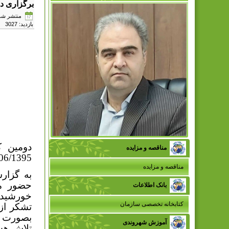
برگزاری دو
منتشر شده در شنبه,
بازدید: 3027
دومین ک
مناقصه و مزایده
16/06/1395 و در محل دفتر جمعیت زنان خور
مناقصه و مزایده
به گزار
حضور مد
بانک اطلاعات
خورشید 
کتابخانه تخصصی سازمان
تشکر از
بصورت د
آموزش شهروندی
تلاش هست