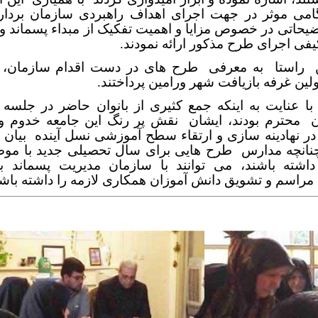
 گامی موثر در جهت اجرای اهداف راهبردی سازمان بردارن
ضیحاتی در خصوص مزایا و اهمیت تفکیک از مبداء پسماند و
فی اجرای طرح مذکور ارائه نمودند.
راستا
به معرفی
طرح های در دست اقدام سازمان،
لین غرفه بازیافت شهر ورامین پرداختند.
 با عنایت به اینکه جمع کثیری از بانوان حاضر در جلسه
ن
محترم بودند، ایشان
نقش پر رنگ این جامعه خدوم 
در نهادینه سازی و ارتقاء سطح آموزشی نسل آینده
بیان 
چنانچه مدارس
طرح هایی برای سال تحصیلی جدید با مو
داشته باشند، می توانند با سازمان مدیریت پسماند 
مراسم و تشویق دانش آموزان همکاری لازمه را داشته باشد