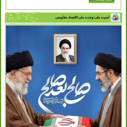
در ادارات شهر
انتشار: سه شنبه, 07 آذر 1402
با تلاش سازمان مدیریت پسماند شهرداری ورامین و با هدف
تفکیک زباله از مبدا، فرهنگ سازی در زمینه مدیریت پسماند و
امنیت ملی؛وحدت ملی؛اقتصاد مقاومتی
زباله در بین اقشار مختلف...
ادامه مطلب ..