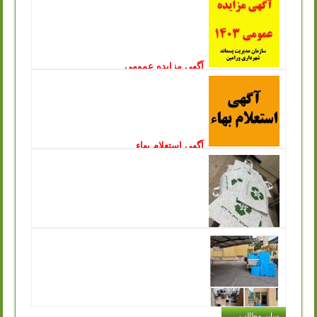
آگهی مزایده عمومی
انتشار: یکشنبه, 09 ارديبهشت 1403
سازمان مدیریت پسماندشهرداری ورامین در نظر دارد بازیافت
پسماندهای با ارزش مرکز دفن زباله چرمشهر را از طریق
مزایده عمومی به اشخاص حقیقی و...
ادامه مطلب ..
آگهی استعلام بهاء
انتشار: چهارشنبه, 15 آذر 1402
سازمان مدیریت پسماند شهرداری ورامین درنظردارد جهت جمع
آوری و زنده گیری سگ های بلاصاحب سطح شهر نسبت به
انعقاد قرارداد با پیمانکار واجد...
ادامه مطلب ..
توزیع کیسه های پارچه ای مخصوص خرید در
سازمان مدیریت پسماند به جهت تکریم ارباب رجوع
انتشار: شنبه, 11 آذر 1402
یکی از مشکلاتی که در حفظ محیط زیست و اصول بازیافت با
آن مواجه هستیم این است که افراد در هنگام خرید حجم بسیار
زیادی کیسه پلاستیکی...
ادامه مطلب ..
اجرای طرح توزیع سطل های کارتن پلاست
سایر مطالب ....