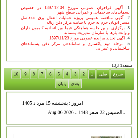
آگهی فراخوان عمومی مورزخ 04-12-1397 در خصوص
پسماندهای ساختمانی و عمرانی سطح شهر
آگهی مناقصه عمومی پروژه عملیات انتقال برق حدفاصل
مسیر اتوبان حرم به حرم تا سایت مرکز دفن زباله
برگزاری اولین جلسه هماهنگی فیما بین اتحادیه کامیون داران
و وانت بارها با سازمان مدیریت پسماند
آگهی تجدید مزایده عمومی مورخ 1397/11/23
مرحله دوم پاکسازی و ساماندهی مرکز دفن پسماندهای
ساختمانی و عمرانی
صفحه1 از10
شروع
قبلی
1
2
3
4
5
6
7
8
9
10
بعدی
پایان
امروز : پنجشنبه 15 مرداد 1405
ـ الخميس 22 صفر 1448
ـ Aug 06 2026