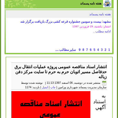
هفته نامه پسماند
هفته نامه پسماند
مشهد: بیست و سومین جشنواره قرعه کشی بزرگ بازیافت برگزار شد
انتشار: یکشنبه, 19 فروردين 1397
ادامه مطلب ..
1
2
3
4
5
6
7
8
9
سایر مطالب ....
انتشار اسناد مناقصه عمومی پروژه عملیات انتقال برق
حدفاصل مسیر اتوبان حرم به حرم تا سایت مرکز دفن
زباله
منتشر شده در دوشنبه, 06 اسفند 1397 11:13
|
نوشته شده توسط
سازمان مدیریت پسماند شهرداری ورامین
|
چاپ
|
ایمیل
| بازدید: 1174
به
استناد
آگهي